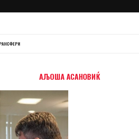
РАНСФЕРИ
АЉОША АСАНОВИЌ