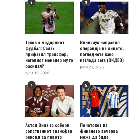
2
3
Таков е модерниот
Винисиус направил
фудбал: Салах
операција на лицето,
прифатил трансфер,
погледнете како
неговиот менаџер му го
изгледа сега (ВИДЕО)
расипал?
јули 21, 2026
јули 19, 2026
4
5
Астон Вила го собори
Почетокот на
сопствениот трансфер
финалето вечерва
рекорд за првото
може да биде