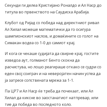
Секунди ги делеа Кристијано Роналдо и Ал Наср до
титула во првенството на Саудиска Арабија.
Клубот од Ријад со победа над директниот ривал
Ал Хилал можеше математички да го осигура
шампионскиот наслов, и домаќините со голот на
Симакан водеа со 1-0 до самиот крај.
И кога се чекаше судијата да свирне крај, гостите
изведоа аут, голманот Бенто скокна да
расчистува, но лошо реагираше откако се судри со
еден свој соиграч и на неверојатен начин успеа да
ја затресе сопствената мрежа за 1-1.
Па ЦР7 и Ал Наср ќе треба да почекаат, или Ал
Хилал да киксне во заостанатиот натпревар, или
тие да победа во последното коло.