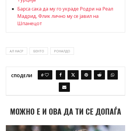
Барса сака да му го украде Родри на Реал
Мадрид, Флик лично му се јавил на
Шпанецот
АЛ НАСР
БЕНТО
РОНАЛДО
0
СПОДЕЛИ
МОЖНО Е И ОВА ДА ТИ СЕ ДОПАЃА