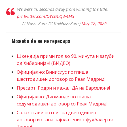
We were 10 seconds away from winning the title.
pic.twitter.com/OYcGCQW4MS
— Al Nassr Zone (@TheNassrZone)
May 12, 2026
Можеби ќе ве интересира
Шкендија прими гол во 90. минута и загуби
од Хибернијан! (ВИДЕО)
Официјално: Винисиус потпиша
шестгодишен договор со Реал Мадрид!
Пресврт: Родри и кажал ДА на Барселона!
Официјално: Диоманде потпиша
седумгодишен договор со Реал Мадрид!
Салах стави потпис на двегодишен
договор и стана најплатениот фудбалер во
Турција