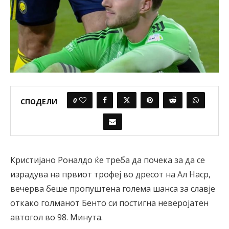
0
СПОДЕЛИ
Кристијано Роналдо ќе треба да почека за да се
израдува на првиот трофеј во дресот на Ал Наср,
вечерва беше пропуштена голема шанса за славје
откако голманот Бенто си постигна неверојатен
автогол во 98. Минута.