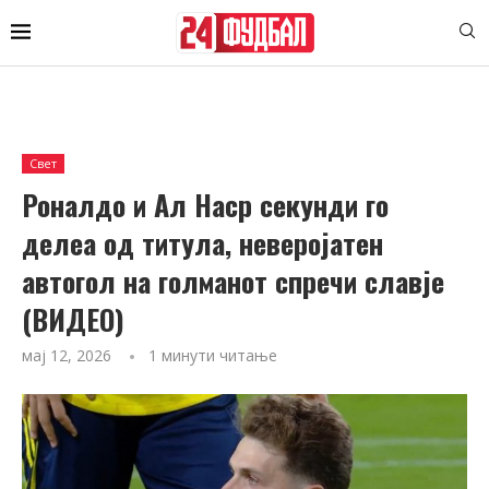
Свет
Роналдо и Ал Наср секунди го
делеа од титула, неверојатен
автогол на голманот спречи славје
(ВИДЕО)
мај 12, 2026
1 минути читање