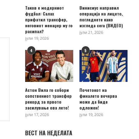
Таков е модерниот
Винисиус направил
фудбал: Салах
операција на лицето,
прифатил трансфер,
погледнете како
неговиот менаџер му го
изгледа сега (ВИДЕО)
расипал?
јули 21, 2026
јули 19, 2026
4
5
Астон Вила го собори
Почетокот на
сопствениот трансфер
финалето вечерва
рекорд за првото
може да биде
засилување ова лето!
одложен!
јули 17, 2026
јули 19, 2026
ВЕСТ НА НЕДЕЛАТА