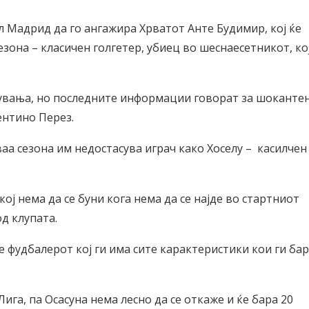
Мадрид да го ангажира Хрватот Анте Будимир, кој ќе
езона – класичен голгетер, убиец во шеснаесетникот, ко
лувања, но последните информации говорат за шоканте
ентино Перез.
аа сезона им недостасува играч како Хоселу – касилчен
ој нема да се буни кога нема да се најде во стартниот
од клупата.
 фудбалерот кој ги има сите карактеристики кои ги ба
ига, па Осасуна нема лесно да се откаже и ќе бара 20