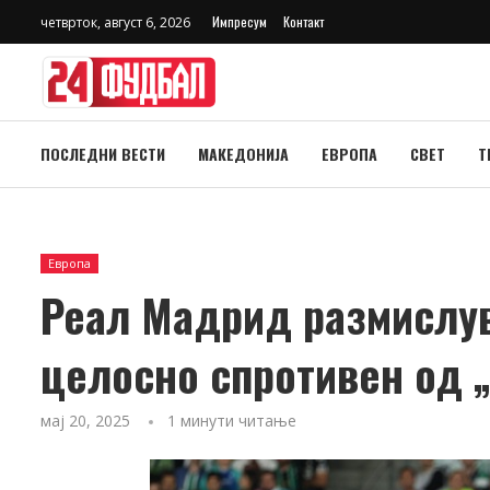
Импресум
Контакт
четврток, август 6, 2026
ПОСЛЕДНИ ВЕСТИ
МАКЕДОНИЈА
ЕВРОПА
СВЕТ
Т
Европа
Реал Мадрид размислув
целосно спротивен од 
мај 20, 2025
1 минути читање