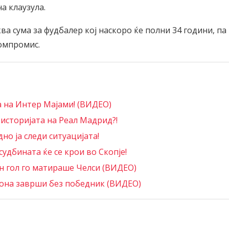
а клаузула.
а сума за фудбалер кој наскоро ќе полни 34 години, па
компромис.
а на Интер Мајами! (ВИДЕО)
 историјата на Реал Мадрид?!
но ја следи ситуацијата!
удбината ќе се крои во Скопје!
ен гол го матираше Челси (ВИДЕО)
зона заврши без победник (ВИДЕО)