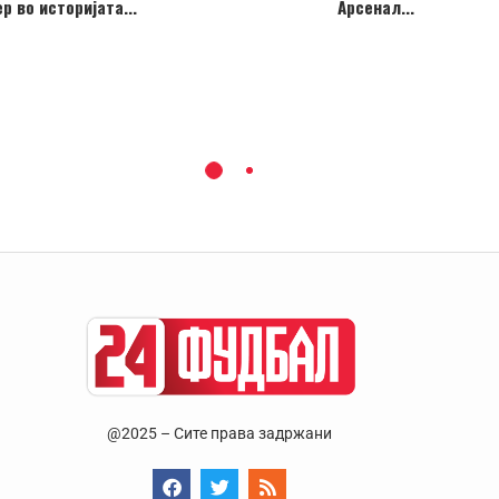
р во историјата...
Арсенал...
@2025 – Сите права задржани