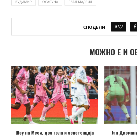
БУДИМИР
ОСАСУНА
РЕАЛ МАДРИД
0
СПОДЕЛИ
МОЖНО Е И О
Шоу на Меси, два гола и асистенција
Јан Диоманд