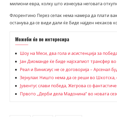
милиони евра, колку што изнесува неговата откупн
Флорентино Перез сепак нема намера да плати вакв
останува да се види дали ќе биде најден некаков 
Можеби ќе ве интересира
Шоу на Меси, два гола и асистенција за побед
Јан Диоманде ќе биде најскапиот трансфер во
Реал и Винисиус не се договорија – Арсенал буд
Зејнулаи: Ништо нема да се реши во Шкотска, с
Јувентус слави победа, Жегрова со фантастич
Првото „Дерби дела Мадонина“ во новата се