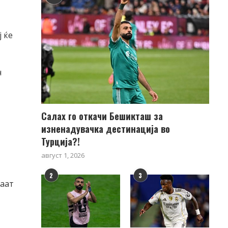
ј ќе
н
Салах го откачи Бешикташ за
изненадувачка дестинација во
Турција?!
август 1, 2026
2
3
раат