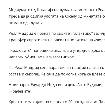
Медиумите од Шпанија пишуваат за можноста Реал 
треба да ја одигра улогата на Хоселу од минатата с
помага од клупата.
Реал Мадрид е познат по своите „галактико“ заси
трансфер спротивен на ваквата политика на Флор
„Кралевите“ направиле анализа и утврдиле дека ов
напаѓач, убиец во шеснаесетникот.
Па Реал Мадрид сега бара сличен профил на играч, к
состав и секогаш ќе сака да помогне кога ќе влезе 
Новинарот Едуардо Инда вели дека Анте Будимир е
„кралевите“.
Хрватот има одлична сезона со 20 погодоци во Ла Л