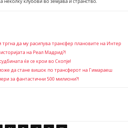
за неколку клубови во земјава и странство.
 тргна да му расипува трансфер плановите на Интер
 историјата на Реал Мадрид?!
удбината ќе се крои во Скопје!
а може да стане вишок по трансферот на Гимараеш
лери за фантастични 500 милиони?!