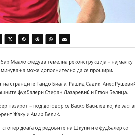
ебар Маало следува темелна реконструкција – најмалку
 заминувања може дополнително да се прошири.
 на странците Гандо Биала, Рашид Садик, Анес Рушевиќ
ашните фудбалери Стефан Лазаревиќ и Егзон Белица.
ер пазарот – под договор се Васко Василев кој ќе заста
орент Жаку и Амир Велиќ.
 стопер доаѓа од редовите на Шкупи и е фудбалер со