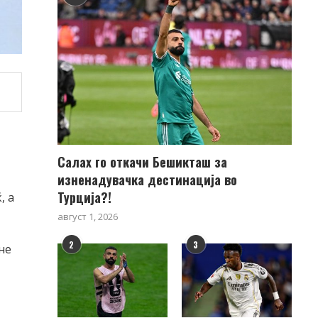
Салах го откачи Бешикташ за
изненадувачка дестинација во
Турција?!
, а
август 1, 2026
2
3
не