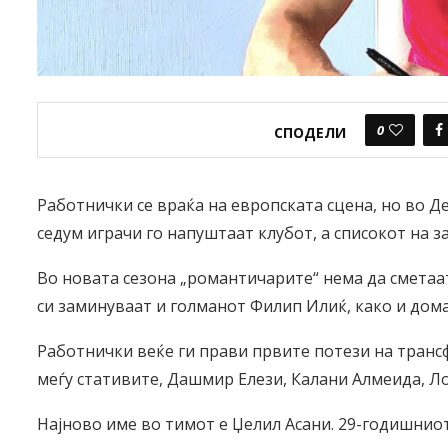
0
СПОДЕЛИ
Работнички се враќа на европската сцена, но во Д
седум играчи го напуштаат клубот, а списокот на
Во новата сезона „романтичарите“ нема да сметаат
си заминуваат и голманот Филип Илиќ, како и дом
Работнички веќе ги прави првите потези на трансф
меѓу стативите, Дашмир Елези, Калани Алмеида, Л
Најново име во тимот е Џелил Асани. 29-годишниот