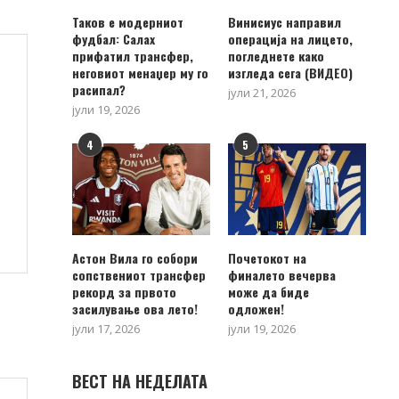
Таков е модерниот
Винисиус направил
фудбал: Салах
операција на лицето,
прифатил трансфер,
погледнете како
неговиот менаџер му го
изгледа сега (ВИДЕО)
расипал?
јули 21, 2026
јули 19, 2026
4
5
Астон Вила го собори
Почетокот на
сопствениот трансфер
финалето вечерва
рекорд за првото
може да биде
засилување ова лето!
одложен!
јули 17, 2026
јули 19, 2026
ВЕСТ НА НЕДЕЛАТА