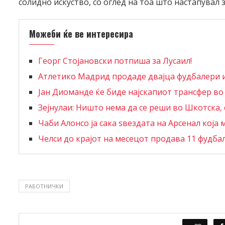
солидно искуство, со оглед на тоа што настапувал 
Можеби ќе ве интересира
Георг Стојановски потпиша за Лусаил!
Атлетико Мадрид продаде двајца фудбалери и
Јан Диоманде ќе биде најскапиот трансфер во
Зејнулаи: Ништо нема да се реши во Шкотска, с
Чаби Алонсо ја сака ѕвездата на Арсенал кој
Челси до крајот на месецот продава 11 фудба
РАБОТНИЧКИ