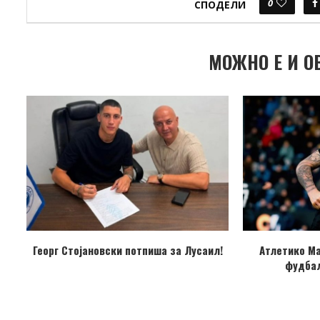
0
СПОДЕЛИ
МОЖНО Е И О
Георг Стојановски потпиша за Лусаил!
Атлетико М
фудбал