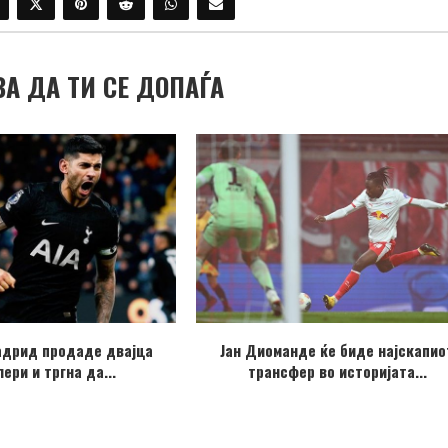
ВА ДА ТИ СЕ ДОПАЃА
адрид продаде двајца
Јан Диоманде ќе биде најскапио
ери и тргна да...
трансфер во историјата...