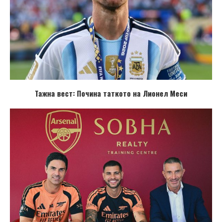
Тажна вест: Почина таткото на Лионел Меси