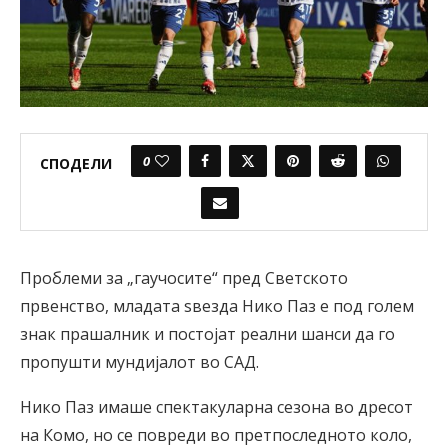
0
СПОДЕЛИ
Проблеми за „гаучосите“ пред Светското
првенство, младата ѕвезда Нико Паз е под голем
знак прашалник и постојат реални шанси да го
пропушти мундијалот во САД.
Нико Паз имаше спектакуларна сезона во дресот
на Комо, но се повреди во претпоследното коло,