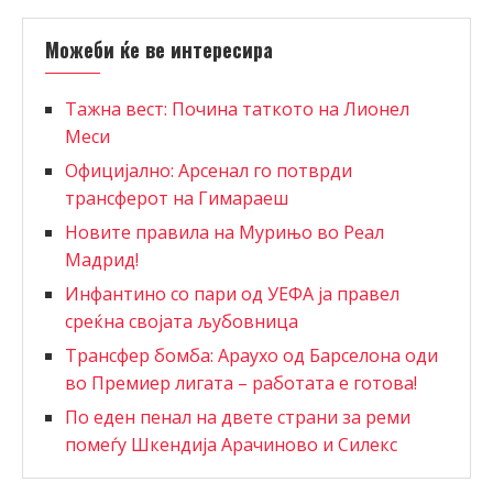
Можеби ќе ве интересира
Тажна вест: Почина таткото на Лионел
Меси
Официјално: Арсенал го потврди
трансферот на Гимараеш
Новите правила на Мурињо во Реал
Мадрид!
Инфантино со пари од УЕФА ја правел
среќна својата љубовница
Трансфер бомба: Араухо од Барселона оди
во Премиер лигата – работата е готова!
По еден пенал на двете страни за реми
помеѓу Шкендија Арачиново и Силекс