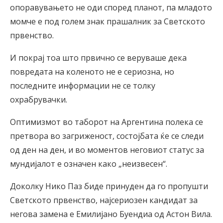
опоравувањето не оди според планот, па младото
момче е под голем знак прашалник за Светското
првенство.
И покрај тоа што првично се веруваше дека
повредата на коленото не е сериозна, но
последните информации не се толку
охрабрувачки.
Оптимизмот во таборот на Аргентина полека се
претвора во загриженост, состојбата ќе се следи
од ден на ден, и во моментов неговиот статус за
мундијалот е означен како „неизвесен“.
Доколку Нико Паз биде принуден да го пропушти
Светското првенство, најсериозен кандидат за
негова замена е Емилијано Буендиа од Астон Вила.