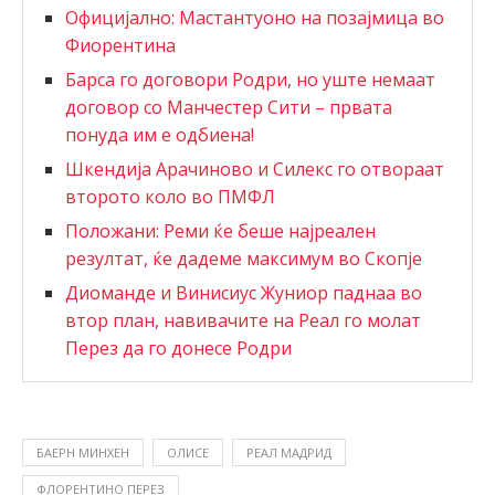
Официјално: Мастантуоно на позајмица во
Фиорентина
Барса го договори Родри, но уште немаат
договор со Манчестер Сити – првата
понуда им е одбиена!
Шкендија Арачиново и Силекс го отвораат
второто коло во ПМФЛ
Положани: Реми ќе беше најреален
резултат, ќе дадеме максимум во Скопје
Диоманде и Винисиус Жуниор паднаа во
втор план, навивачите на Реал го молат
Перез да го донесе Родри
БАЕРН МИНХЕН
ОЛИСЕ
РЕАЛ МАДРИД
ФЛОРЕНТИНО ПЕРЕЗ