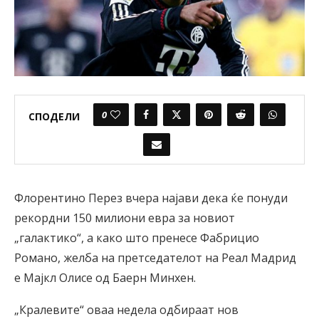
0
СПОДЕЛИ
Флорентино Перез вчера најави дека ќе понуди
рекордни 150 милиони евра за новиот
„галактико“, а како што пренесе Фабрицио
Романо, желба на претседателот на Реал Мадрид
е Мајкл Олисе од Баерн Минхен.
„Кралевите“ оваа недела одбираат нов