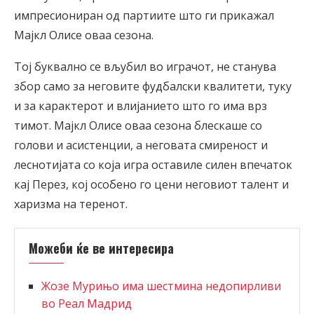
импресиониран од партиите што ги прикажал
Мајкл Олисе оваа сезона.
Тој буквално се вљубил во играчот, не станува
збор само за неговите фудбалски квалитети, туку
и за карактерот и влијанието што го има врз
тимот. Мајкл Олисе оваа сезона блескаше со
голови и асистенции, а неговата смиреност и
леснотијата со која игра оставиле силен впечаток
кај Перез, кој особено го цени неговиот талент и
харизма на теренот.
Можеби ќе ве интересира
Жозе Мурињо има шестмина недопирливи
во Реал Мадрид