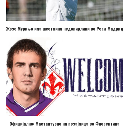
Жозе Мурињо има шестмина недопирливи во Реал Мадрид
Официјално: Мастантуоно на позајмица во Фиорентина