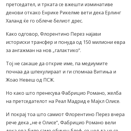
претседател, и трката се вжешти изминативе
денови откако Енрике Рикелме вети дека Ерлинг
Халанд ќе го облече белиот дрес.
Како одговор, Флорентино Перез најави
историски трансфер и понуда од 150 милиони евра
за ангажман на нов „галактико“.
Тој не сакаше да открие име, па медиумите
почнаа да шпекулираат и ги спомнаа Витиња и
Жоао Невеш од ПСЖ.
Но како што пренесува Фабрицио Романо, желба
на претседателот на Реал Мадрид е Мајкл Олисе.
И покрај тоа што самиот Флорентино Перез вчера
рече дека „не е Олисе“, Фабрицио Романо вели
дека ова било само обичен блеф, со цел да не се