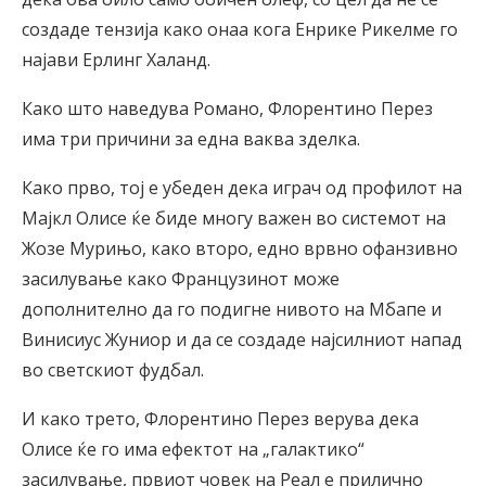
создаде тензија како онаа кога Енрике Рикелме го
најави Ерлинг Халанд.
Како што наведува Романо, Флорентино Перез
има три причини за една ваква зделка.
Како прво, тој е убеден дека играч од профилот на
Мајкл Олисе ќе биде многу важен во системот на
Жозе Мурињо, како второ, едно врвно офанзивно
засилување како Французинот може
дополнително да го подигне нивото на Мбапе и
Винисиус Жуниор и да се создаде најсилниот напад
во светскиот фудбал.
И како трето, Флорентино Перез верува дека
Олисе ќе го има ефектот на „галактико“
засилување, првиот човек на Реал е прилично