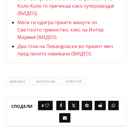
Коло Коло го пречекаа како суперѕвезда!
(ВИДЕО)
Меси ги одигра првите минути по
Светското првенство, кикс на Интер
Мајами! (ВИДЕО)
Два гола на Левандовски во првиот меч
пред своите навивачи (ВИДЕО)
MEКСИКО
БАРСЕЛОНА
СЕЛЕКТОР
0
СПОДЕЛИ