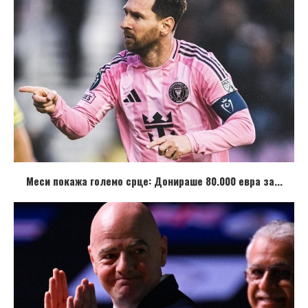
Меси покажа големо срце: Донираше 80.000 евра за...