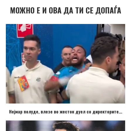
МОЖНО Е И ОВА ДА ТИ СЕ ДОПАЃА
Нејмар полуде, влезе во жесток дуел со директорите...