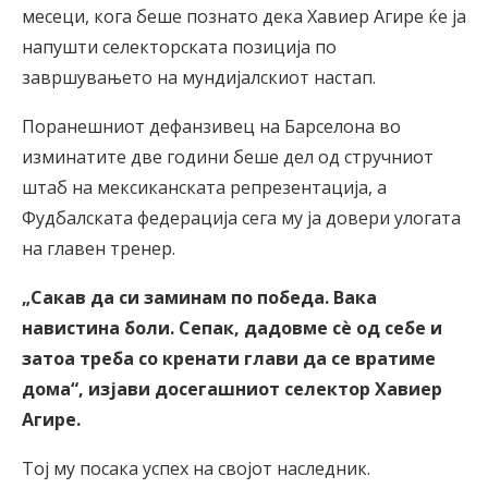
месеци, кога беше познато дека Хавиер Агире ќе ја
напушти селекторската позиција по
завршувањето на мундијалскиот настап.
Поранешниот дефанзивец на Барселона во
изминатите две години беше дел од стручниот
штаб на мексиканската репрезентација, а
Фудбалската федерација сега му ја довери улогата
на главен тренер.
„Сакав да си заминам по победа. Вака
навистина боли. Сепак, дадовме сѐ од себе и
затоа треба со кренати глави да се вратиме
дома“, изјави досегашниот селектор Хавиер
Агире.
Тој му посака успех на својот наследник.