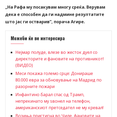
„На Рафа му посакувам многу среќа. Верувам
дека е способен да ги надмине резултатите
што јас ги остварив“, порача Агире.
Можеби ќе ве интересира
Нејмар полуде, влезе во жесток дуел со
директорите и фановите на противникот!
(ВИДЕО)
Меси покажа големо срце: Донираше
80.000 евра за обновување на Мадрид по
разорните пожари
Инфантино барал спас од Трамп,
непрекинато му ѕвонел на телефон,
американскиот претседател не му кревал!
Возиња пристигна во Чиле, фановите на