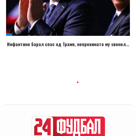
Инфантино барал спас од Трамп, непрекинато му ѕвонел...