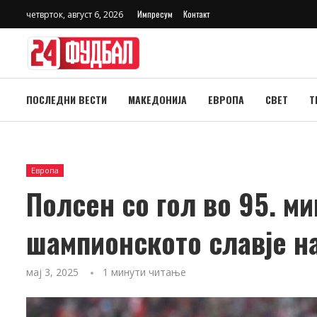
Импресум
Контакт
четврток, август 6, 2026
ПОСЛЕДНИ ВЕСТИ
МАКЕДОНИЈА
ЕВРОПА
СВЕТ
Т
Европа
Полсен со гол во 95. м
шампионското славје на
мај 3, 2025
1 минути читање