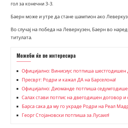
гол за конечни 3-3.
Баерн може и утре да стане шампион ако Леверкузе
Во случај на победа на Леверкузен, Баерн во наред
титулата.
Можеби ќе ве интересира
Официјално: Винисиус потпиша шестгодишен 
Пресврт: Родри и кажал ДА на Барселона!
Официјално: Диоманде потпиша седумгодишен
Салах стави потпис на двегодишен договор и 
Барса сака да му го украде Родри на Реал Мад
Георг Стојановски потпиша за Лусаил!