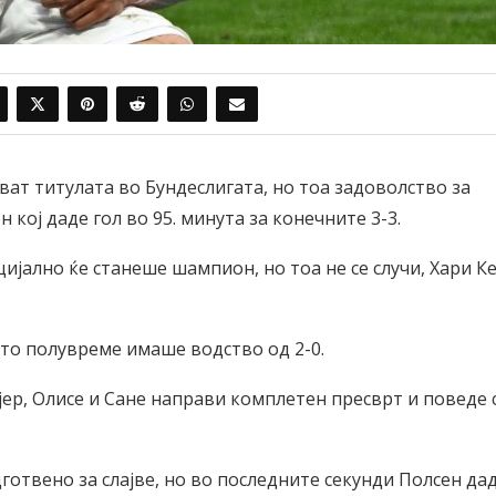
ват титулата во Бундеслигата, но тоа задоволство за
 кој даде гол во 95. минута за конечните 3-3.
ијално ќе станеше шампион, но тоа не се случи, Хари Ке
то полувреме имаше водство од 2-0.
јер, Олисе и Сане направи комплетен пресврт и поведе 
готвено за слајве, но во последните секунди Полсен да