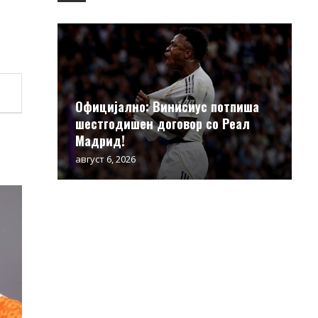
Официјално: Винисиус потпиша
шестгодишен договор со Реал
Мадрид!
август 6, 2026