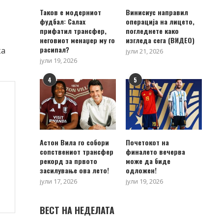
Таков е модерниот
Винисиус направил
фудбал: Салах
операција на лицето,
прифатил трансфер,
погледнете како
неговиот менаџер му го
изгледа сега (ВИДЕО)
расипал?
ка
јули 21, 2026
јули 19, 2026
4
5
Астон Вила го собори
Почетокот на
сопствениот трансфер
финалето вечерва
рекорд за првото
може да биде
засилување ова лето!
одложен!
јули 17, 2026
јули 19, 2026
ВЕСТ НА НЕДЕЛАТА