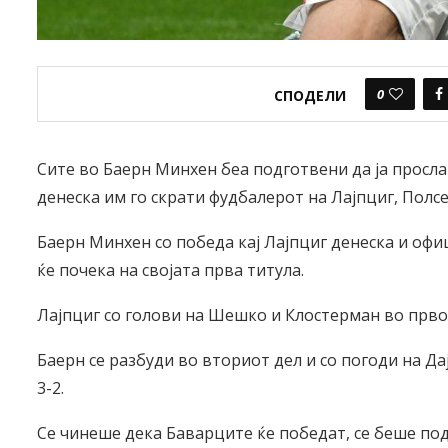
0
СПОДЕЛИ
Сите во Баерн Минхен беа подготвени да ја просла
денеска им го скрати фудбалерот на Лајпциг, Полсен
Баерн Минхен со победа кај Лајпциг денеска и офиц
ќе почека на својата прва титула.
Лајпциг со голови на Шешко и Клостерман во прво
Баерн се разбуди во вториот дел и со погоди на Да
3-2.
Се чинеше дека Баварците ќе победат, се беше под