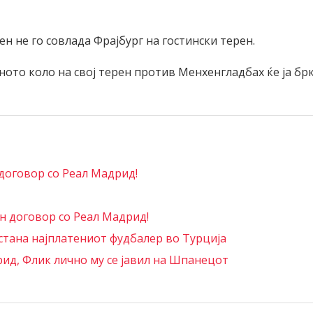
н не го совлада Фрајбург на гостински терен.
ното коло на свој терен против Менхенгладбах ќе ја бр
договор со Реал Мадрид!
 договор со Реал Мадрид!
стана најплатениот фудбалер во Турција
рид, Флик лично му се јавил на Шпанецот