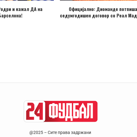
Родри и кажал ДА на
Официјално: Диоманде потпиш
Барселона!
седумгодишен договор со Реал Мад
@2025 – Сите права задржани