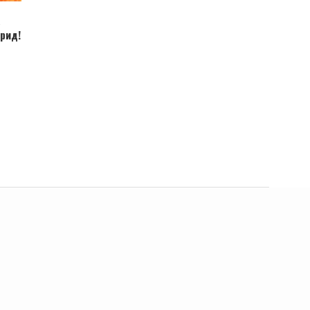
а
рид!