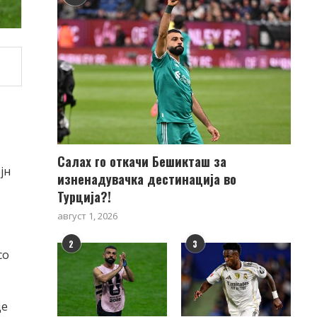
Салах го откачи Бешикташ за
јн
изненадувачка дестинација во
Турција?!
август 1, 2026
2
3
со
де