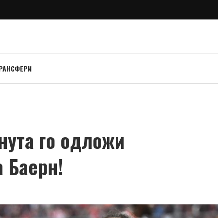
РАНСФЕРИ
инута го одложи
 Баерн!