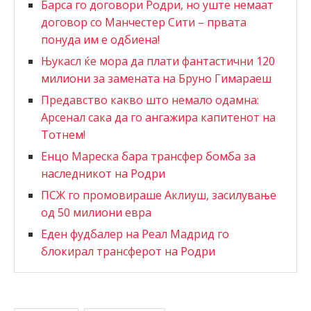
Барса го договори Родри, но уште немаат
договор со Манчестер Сити – првата
понуда им е одбиена!
Њукасл ќе мора да плати фантастични 120
милиони за замената на Бруно Гимараеш
Предавство какво што немало одамна:
Арсенал сака да го ангажира капитенот на
Тотнем!
Енцо Мареска бара трансфер бомба за
наследникот на Родри
ПСЖ го промовираше Аклиуш, засилување
од 50 милиони евра
Еден фудбалер на Реал Мадрид го
блокирал трансферот на Родри