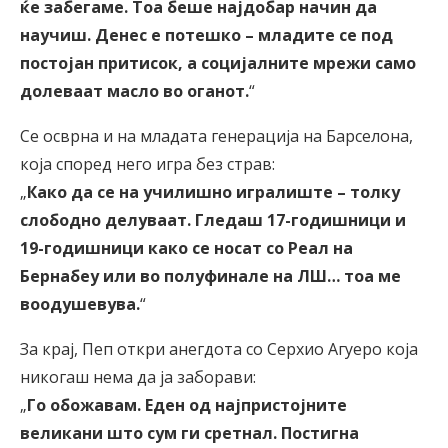
ќе забегаме. Тоа беше најдобар начин да
научиш. Денес е потешко – младите се под
постојан притисок, а социјалните мрежи само
долеваат масло во оганот.
“
Се осврна и на младата генерација на Барселона,
која според него игра без страв:
„
Како да се на училишно игралиште – толку
слободно делуваат. Гледаш 17-годишници и
19-годишници како се носат со Реал на
Бернабеу или во полуфинале на ЛШ… тоа ме
воодушевува.
“
За крај, Пеп откри анегдота со Серхио Агуеро која
никогаш нема да ја заборави:
„
Го обожавам. Еден од најпристојните
великани што сум ги сретнал. Постигна