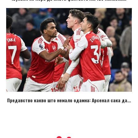
Предавство какво што немало одамна: Арсенал сака да...