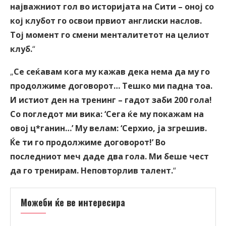
најважниот гол во историјата на Сити – оној со
кој клубот го освои првиот англиски наслов.
Тој момент го смени менталитетот на целиот
клуб.
“
„
Се сеќавам кога му кажав дека нема да му го
продолжиме договорот… Тешко ми падна тоа.
И истиот ден на тренинг – гадот заби 200 гола!
Со погледот ми вика: ‘Сега ќе му покажам на
овој ц*ганин…’ Му велам: ‘Серхио, ја згрешив.
Ќе ти го продолжиме договорот!’ Во
последниот меч даде два гола. Ми беше чест
да го тренирам. Неповторлив талент.
“
Можеби ќе ве интересира