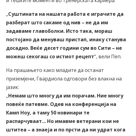
и тешките моменти во тренерската кариера.
„
Суштината на нашата работа е играчите да
разберат што сакаме од нив – не да им
задаваме главоболки. Исто така, мораш
постојано да менуваш пристап, инаку станува
досадно. Веќе десет години сум во Сити – не
можеш секогаш со истиот рецепт
“, вели Пеп.
На прашањето како младите да останат
приземјени, Гвардиола одговори без влакна на
јазик:
„
Немам што многу да им порачам. Ние многу
повеќе патевме. Одев на конференција на
Камп Ноу, а таму 50 новинари те
распарчуваат… Но имавме ветерани кои не
штитеа – а знаеја и по прсти да ни удрат кога