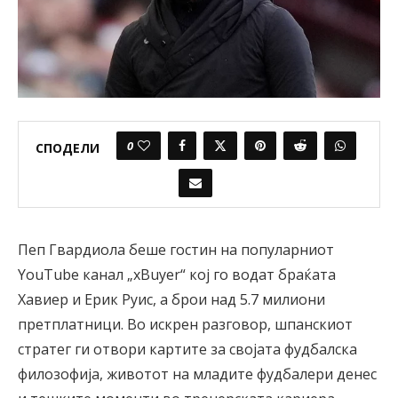
0
СПОДЕЛИ
Пеп Гвардиола беше гостин на популарниот
YouTube канал „xBuyer“ кој го водат браќата
Хавиер и Ерик Руис, а брои над 5.7 милиони
претплатници. Во искрен разговор, шпанскиот
стратег ги отвори картите за својата фудбалска
филозофија, животот на младите фудбалери денес