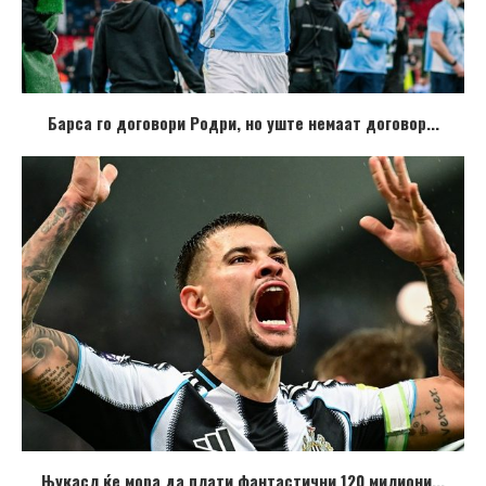
Барса го договори Родри, но уште немаат договор...
Њукасл ќе мора да плати фантастични 120 милиони...