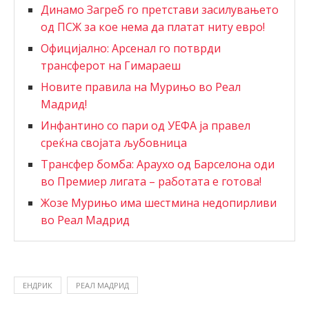
Динамо Загреб го претстави засилувањето
од ПСЖ за кое нема да платат ниту евро!
Официјално: Арсенал го потврди
трансферот на Гимараеш
Новите правила на Мурињо во Реал
Мадрид!
Инфантино со пари од УЕФА ја правел
среќна својата љубовница
Трансфер бомба: Араухо од Барселона оди
во Премиер лигата – работата е готова!
Жозе Мурињо има шестмина недопирливи
во Реал Мадрид
ЕНДРИК
РЕАЛ МАДРИД