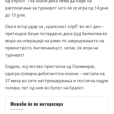
од клубот. Тоа значи дека нема да биде на
располагање за турнирот што ќе се игра од 14 јуни
до 13 јули.
Ова е втор удар за „кралскиот клуб“ во ист ден –
претходно беше потврдено дека Џуд Белингем ќе
мора на операција на рамо по завршувањето на
првенството. Англичанецот, сепак, ќе игра на
турнирот.
Ендрик, кој летово пристигна од Палмеирас,
одигра солидна дебитантска сезона – настапи на
37 меча во сите натпреварувања и постигна седум
голови, пет од нив во Купот на Кралот.
Можеби ќе ве интересира