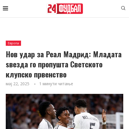
Европа
Нов удар за Реал Мадрид: Младата
ѕвезда го пропушта Светското
клупско првенство
мај 22, 2025
1 минути читање