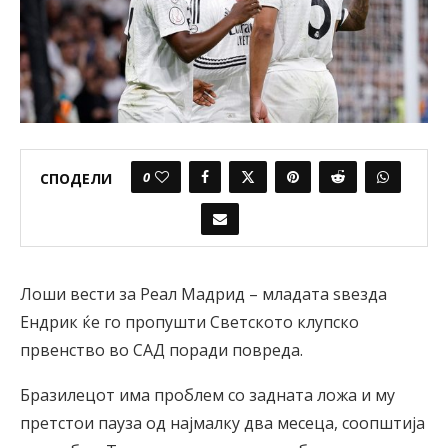
0
СПОДЕЛИ
Лоши вести за Реал Мадрид – младата ѕвезда
Ендрик ќе го пропушти Светското клупско
првенство во САД поради повреда.
Бразилецот има проблем со задната ложа и му
претстои пауза од најмалку два месеца, соопштија