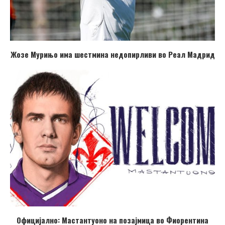
Жозе Мурињо има шестмина недопирливи во Реал Мадрид
Официјално: Мастантуоно на позајмица во Фиорентина