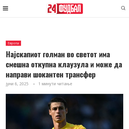
Европа
Најскапиот голман во светот има
смешна откупна клаузула и може да
направи шокантен трансфер
јуни 6, 2025
1 минути читање