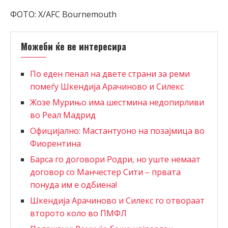
ФОТО: X/AFC Bournemouth
Можеби ќе ве интересира
По еден пенал на двете страни за реми
помеѓу Шкендија Арачиново и Силекс
Жозе Мурињо има шестмина недопирливи
во Реал Мадрид
Официјално: Мастантуоно на позајмица во
Фиорентина
Барса го договори Родри, но уште немаат
договор со Манчестер Сити – првата
понуда им е одбиена!
Шкендија Арачиново и Силекс го отвораат
второто коло во ПМФЛ