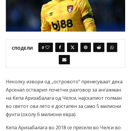
0
СПОДЕЛИ
Неколку извори од „островото“ пренесуваат дека
Арсенал остварил почетни разговор за ангажман
на Кепа Аризабалага од Челси, најскапиот голман
во светот ова лето е достапен за само 5 милиони
фунти (околу 6 милиони евра).
Кепа Аризабалага во 2018 се пресели во Челси во