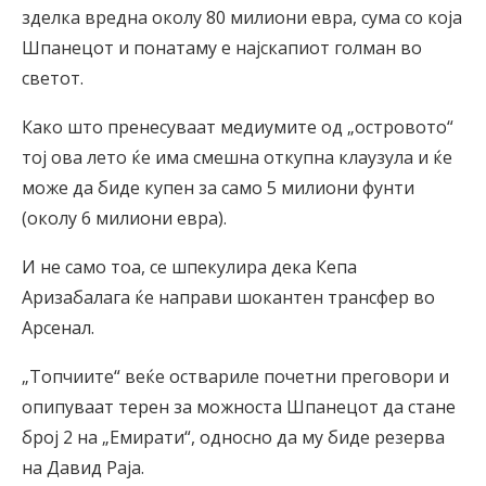
зделка вредна околу 80 милиони евра, сума со која
Шпанецот и понатаму е најскапиот голман во
светот.
Како што пренесуваат медиумите од „островото“
тој ова лето ќе има смешна откупна клаузула и ќе
може да биде купен за само 5 милиони фунти
(околу 6 милиони евра).
И не само тоа, се шпекулира дека Кепа
Аризабалага ќе направи шокантен трансфер во
Арсенал.
„Топчиите“ веќе оствариле почетни преговори и
опипуваат терен за можноста Шпанецот да стане
број 2 на „Емирати“, односно да му биде резерва
на Давид Раја.