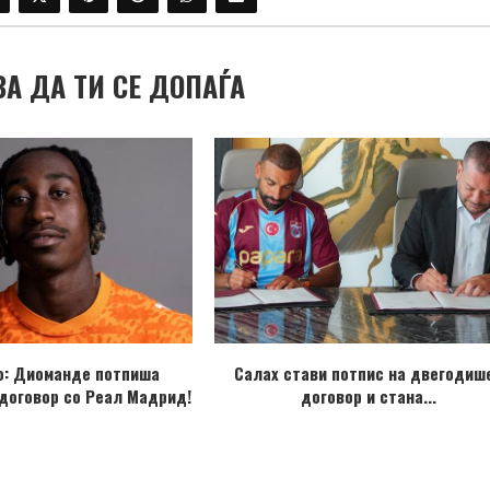
ВА ДА ТИ СЕ ДОПАЃА
о: Диоманде потпиша
Салах стави потпис на двегодиш
договор со Реал Мадрид!
договор и стана...