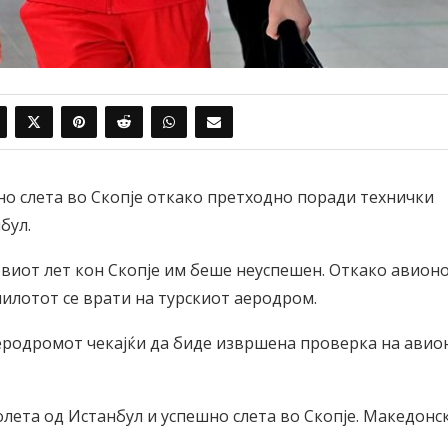
о слета во Скопје откако претходно поради технички
бул.
виот лет кон Скопје им беше неуспешен. Откако авион
пилотот се врати на турскиот аеродром.
еродромот чекајќи да биде извршена проверка на авио
лета од Истанбул и успешно слета во Скопје. Македонс