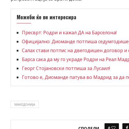
Можеби ќе ве интересира
Пресврт: Родри и кажал ДА на Барселона!
Официјално: Диоманде потпиша седумгодишен
Салах стави потпис на двегодишен договор и 
Барса сака да му го украде Родри на Реал Мад
Георг Стојановски потпиша за Лусаил!
Готово е, Диоманде патува во Мадрид за да п
МАКЕДОНИЈА
0
СПОДЕЛИ