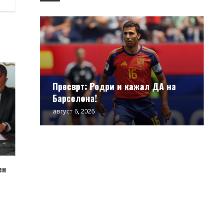
Пресврт: Родри и кажал ДА на
Барселона!
август 6, 2026
ен