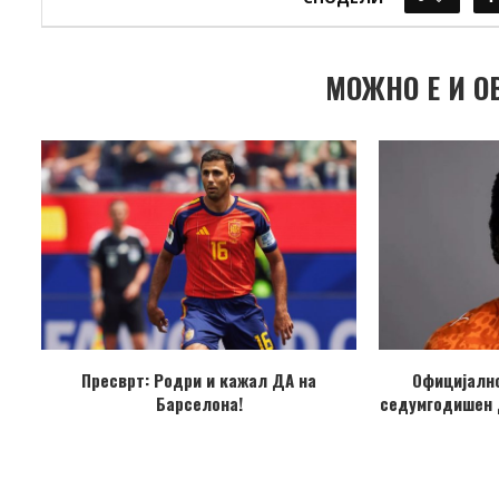
МОЖНО Е И О
Пресврт: Родри и кажал ДА на
Официјалн
Барселона!
седумгодишен 