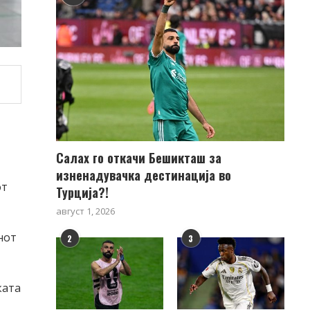
Салах го откачи Бешикташ за
изненадувачка дестинација во
от
Турција?!
август 1, 2026
нот
2
3
ката