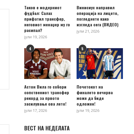
Таков е модерниот
Винисиус направил
фудбал: Салах
операција на лицето,
прифатил трансфер,
погледнете како
неговиот менаџер му го
изгледа сега (ВИДЕО)
расипал?
јули 21, 2026
јули 19, 2026
4
5
Астон Вила го собори
Почетокот на
сопствениот трансфер
финалето вечерва
рекорд за првото
може да биде
засилување ова лето!
одложен!
јули 17, 2026
јули 19, 2026
ВЕСТ НА НЕДЕЛАТА