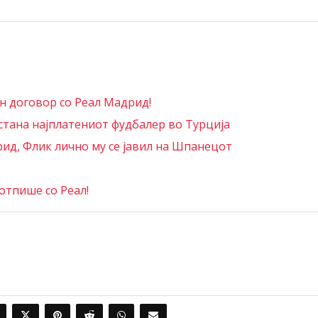
 договор со Реал Мадрид!
стана најплатениот фудбалер во Турција
рид, Флик лично му се јавил на Шпанецот
отпише со Реал!