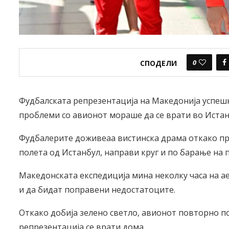
0
СПОДЕЛИ
Фудбалската репрезентација на Македонија успешн
проблеми со авионот мораше да се врати во Истан
Фудбалерите доживеаа вистинска драма откако пр
полета од Истанбул, направи круг и по барање на 
Македонската експедиција мина неколку часа на а
и да бидат поправени недостатоците.
Откако добија зелено светло, авионот повторно по
репрезентација се врати дома.