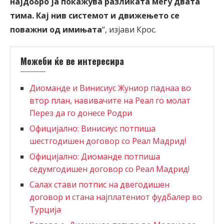
најдобро ја покажува разликата меѓу двата
тима. Кај нив системот и движењето се
поважни од имињата
“, изјави Крос.
Можеби ќе ве интересира
Диоманде и Винисиус Жуниор паднаа во
втор план, навивачите на Реал го молат
Перез да го донесе Родри
Официјално: Винисиус потпиша
шестгодишен договор со Реал Мадрид!
Официјално: Диоманде потпиша
седумгодишен договор со Реал Мадрид!
Салах стави потпис на двегодишен
договор и стана најплатениот фудбалер во
Турција