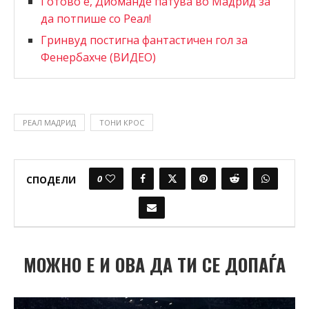
Готово е, Диоманде патува во Мадрид за
да потпише со Реал!
Гринвуд постигна фантастичен гол за
Фенербахче (ВИДЕО)
РЕАЛ МАДРИД
ТОНИ КРОС
0
СПОДЕЛИ
МОЖНО Е И ОВА ДА ТИ СЕ ДОПАЃА