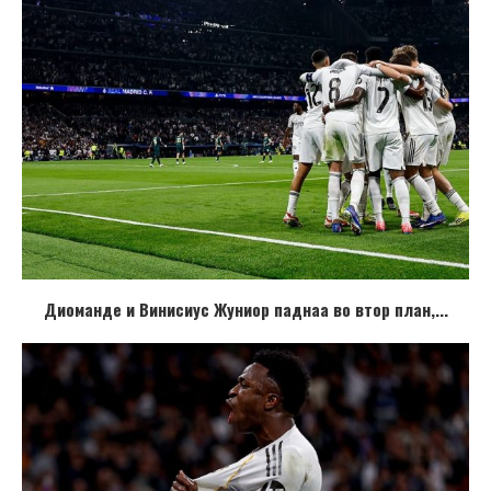
Диоманде и Винисиус Жуниор паднаа во втор план,...