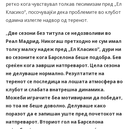
ретко кога чувствувал толкав песимизам пред „Ел
Класико“, посочувајќи дека проблемите во клубот
одамна излегле надвор од теренот.
„
Две сезони без титула се недозволиви во
Реал Мадрид. Никогаш претходно не сум имал
толку малку надеж пред „Ел Класико“, дури ни
во сезоните кога Барселона беше подобра. Бев
среќен кога заврши натпреварот. Цела сезона
не делуваше нормално. Резултатите на
теренот се последица на лошата атмосфера во
клубот и слабата внатрешна динамика.
Можеби играчите беа мотивирани да победат,
но тоа не беше доволно. Делуваше како
поразот да е запишан уште пред почетокот на
натпреварот. Вториот гол на Барселона