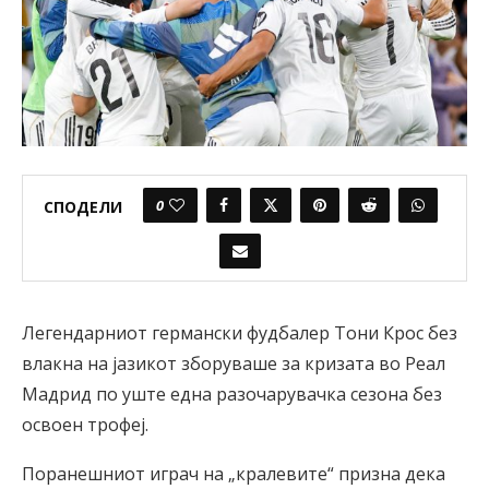
0
СПОДЕЛИ
Легендарниот германски фудбалер Тони Крос без
влакна на јазикот зборуваше за кризата во Реал
Мадрид по уште една разочарувачка сезона без
освоен трофеј.
Поранешниот играч на „кралевите“ призна дека