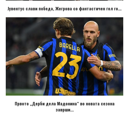
Јувентус слави победа, Жегрова со фантастичен гол го...
Првото „Дерби дела Мадонина“ во новата сезона
заврши...