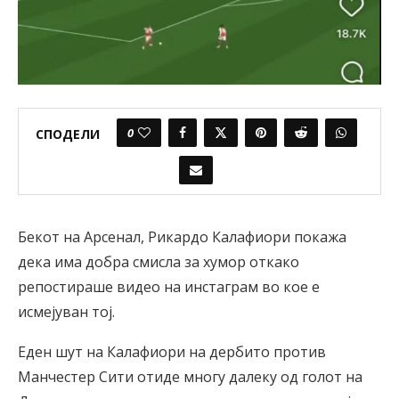
0
СПОДЕЛИ
Бекот на Арсенал, Рикардо Калафиори покажа
дека има добра смисла за хумор откако
репостираше видео на инстаграм во кое е
исмејуван тој.
Еден шут на Калафиори на дербито против
Манчестер Сити отиде многу далеку од голот на