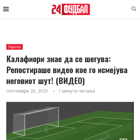
Европа
Калафиори знае да се шегува:
Репостираше видео кое го исмејува
неговиот шут! (ВИДЕО)
септември 26, 2025
1 минути читање