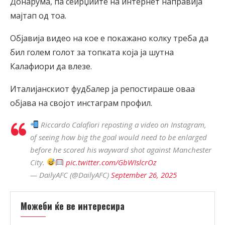
Донарума, па сеирџиите на интернет направија
мајтап од тоа.
Објавија видео на кое е покажано колку треба да
бил голем голот за топката која ја шутна
Калафиори да влезе.
Италијанскиот фудбалер ја репостираше оваа
објава на својот инстаграм профил.
Riccardo Calafiori reposting a video on Instagram,
of seeing how big the goal would need to be enlarged
before he scored his wayward shot against Manchester
City.
pic.twitter.com/GbWIslcrOz
— DailyAFC (@DailyAFC)
September 26, 2025
Можеби ќе ве интересира