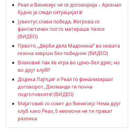
Реал и Винисиус не се договорија – Арсенал
будно ја следи ситуацијата!
Јувентус слави победа, Жегрова со
фантастичен гол го матираше Челси
(ВИДЕО)
Првото „Дерби дела Мадонина“ во новата
сезона заврши без победник (ВИДЕО)
Влаховиќ пак ќе игра во црно-бел дрес, но
во друг клуб!?
Додека Лајпциг и Реал го финализираат
договорот, Диоманде ги почна
подготовките! (ВИДЕО)
Мијатовиќ со совет до Винисису: Нема друг
клуб како Реал, 5 милиони не ти прават
разлика