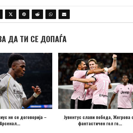
ВА ДА ТИ СЕ ДОПАЃА
иус не се договорија –
Јувентус слави победа, Жегрова 
Арсенал...
фантастичен гол го...