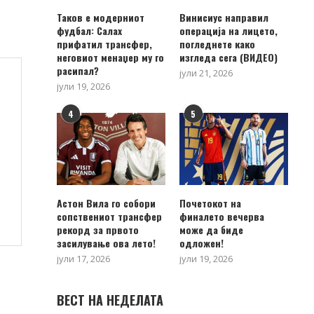
Таков е модерниот
Винисиус направил
фудбал: Салах
операција на лицето,
прифатил трансфер,
погледнете како
неговиот менаџер му го
изгледа сега (ВИДЕО)
расипал?
јули 21, 2026
јули 19, 2026
4
5
Астон Вила го собори
Почетокот на
сопствениот трансфер
финалето вечерва
рекорд за првото
може да биде
засилување ова лето!
одложен!
јули 17, 2026
јули 19, 2026
ВЕСТ НА НЕДЕЛАТА