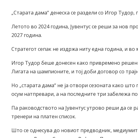
„Старата дама“ денеска се раздели со Игор Тудор, 
Летото во 2024 година, Јувентус се реши за нов пр
2027 година.
Стратегот сепак не издржа ниту една година, и во 
Игор Тудор беше донесен како привремено решение
Лигата на шампионите, и тој доби договор со трајн
Но „старата дама“ не ја отвори сезоната како што 
осум натпревари, а на последните три забележа по
Па раководството на Јувентус утрово реши да се ра
тренери на платен список.
Што се однесува до новиот предводник, медиумите