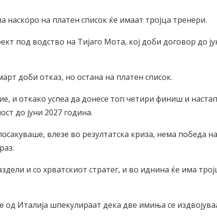
па наскоро на платен список ќе имаат тројца тренери.
оект под водство на Тијаго Мота, кој доби договор до ју
март доби отказ, но остана на платен список.
, и откако успеа да донесе топ четири финиш и настап
ост до јуни 2027 година.
посакуваше, влезе во резултатска криза, нема победа н
раз.
здели и со хрватскиот стратег, и во иднина ќе има трој
 од Италија шпекулираат дека две имиња се издвојува