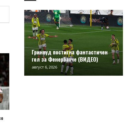
Гринвуд постигна фантастичен
гол за Фенербахче (ВИДЕО)
август 6, 2026
со