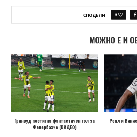
0
СПОДЕЛИ
МОЖНО Е И О
Гринвуд постигна фантастичен гол за
Реал и Винис
Фенербахче (ВИДЕО)