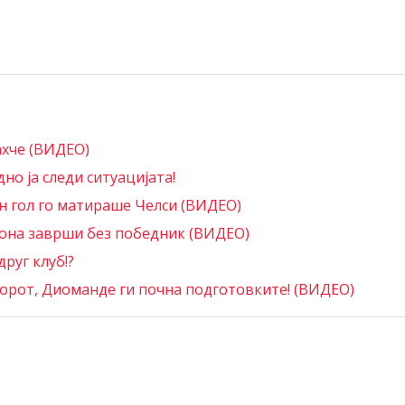
ахче (ВИДЕО)
но ја следи ситуацијата!
ен гол го матираше Челси (ВИДЕО)
зона заврши без победник (ВИДЕО)
друг клуб!?
ворот, Диоманде ги почна подготовките! (ВИДЕО)