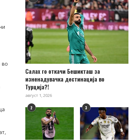
ни
 во
Салах го откачи Бешикташ за
изненадувачка дестинација во
Турција?!
а
август 1, 2026
2
3
ца
ат,