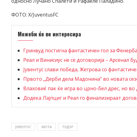
односно Лучано Спалети и Рафаеле Паладино.
ФОТО: X/JuventusFC
Можеби ќе ве интересира
Гринвуд постигна фантастичен гол за Фенерб
Реал и Винисиус не се договорија – Арсенал буд
Јувентус слави победа, Жегрова со фантастич
Првото „Дерби дела Мадонина“ во новата се
Влаховиќ пак ќе игра во црно-бел дрес, но во 
Додека Лајпциг и Реал го финализираат дого
ЈУВЕНТУС
МОТА
ТУДОР