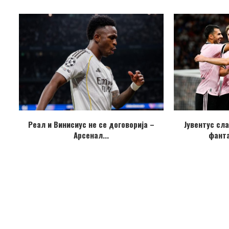
Реал и Винисиус не се договорија –
Јувентус сл
Арсенал...
фанта