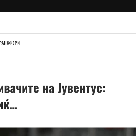
РАНСФЕРИ
ивачите на Јувентус:
виќ…