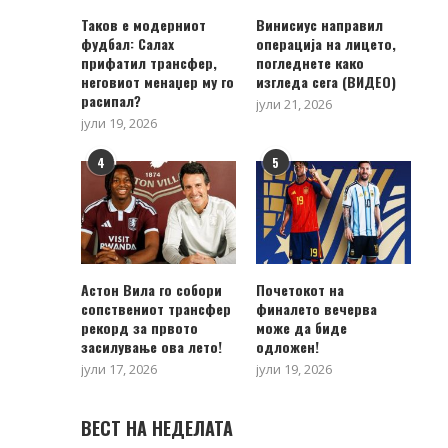
Таков е модерниот
Винисиус направил
фудбал: Салах
операција на лицето,
прифатил трансфер,
погледнете како
неговиот менаџер му го
изгледа сега (ВИДЕО)
расипал?
јули 21, 2026
јули 19, 2026
4
5
Астон Вила го собори
Почетокот на
сопствениот трансфер
финалето вечерва
рекорд за првото
може да биде
засилување ова лето!
одложен!
јули 17, 2026
јули 19, 2026
ВЕСТ НА НЕДЕЛАТА