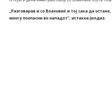
„Разговарав и со Влаховиќ и тој сака да остане,
многу поопасни во нападот“, истакна Јилдиз.