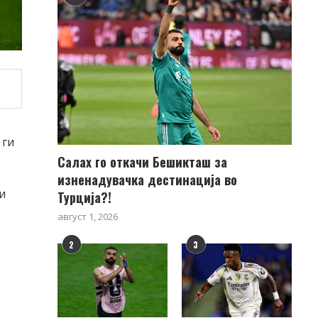
 ги
Салах го откачи Бешикташ за
изненадувачка дестинација во
и
Турција?!
август 1, 2026
2
3