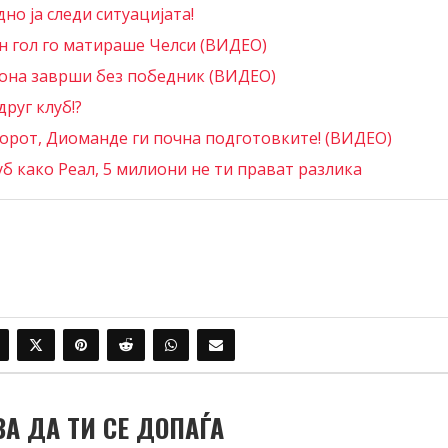
но ја следи ситуацијата!
ен гол го матираше Челси (ВИДЕО)
зона заврши без победник (ВИДЕО)
друг клуб!?
ворот, Диоманде ги почна подготовките! (ВИДЕО)
уб како Реал, 5 милиони не ти прават разлика
ВА ДА ТИ СЕ ДОПАЃА