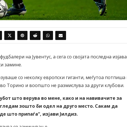
удбалери на Јувентус, а сега со својата последна изјава
и замине.
зуваше со неколку европски гиганти, меѓутоа потпиша 
н во Торино и воопшто не размислува за други клубови.
лубот што верува во мене, како и на навивачите за
 гледам зошто би одел на друго место. Сакам да
де што припаѓа“, изјави Јилдиз.
врзува со заминување.