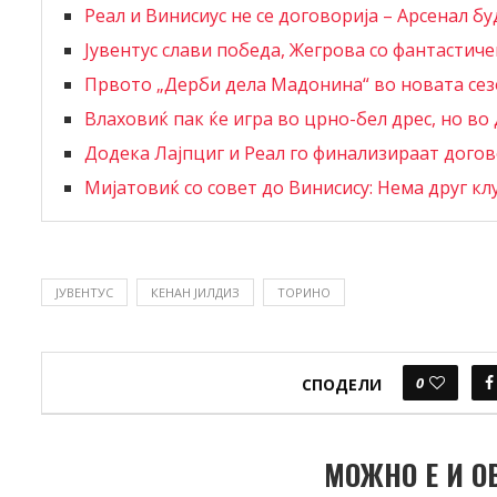
Реал и Винисиус не се договорија – Арсенал буд
Јувентус слави победа, Жегрова со фантастич
Првото „Дерби дела Мадонина“ во новата се
Влаховиќ пак ќе игра во црно-бел дрес, но во 
Додека Лајпциг и Реал го финализираат дого
Мијатовиќ со совет до Винисису: Нема друг кл
ЈУВЕНТУС
КЕНАН ЈИЛДИЗ
ТОРИНО
0
СПОДЕЛИ
МОЖНО Е И О