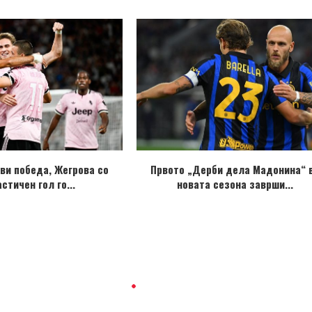
ави победа, Жегрова со
Првото „Дерби дела Мадонина“ 
стичен гол го...
новата сезона заврши...