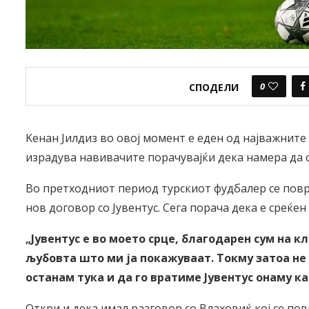
0
СПОДЕЛИ
Keнан Јилдиз во овој момент е еден од најважните ф
израдува навивачите порачувајќи дека намера да с
Во претходниот период турскиот фудбалер се повр
нов договор со Јувентус. Сега порача дека е среќе
„Јувентус е во моето срце, благодарен сум на к
љубовта што ми ја покажуваат. Токму затоа не
останам тука и да го вратиме Јувентус онаму ка
Откри и дека имал разговор со Влаховиќ кој се по