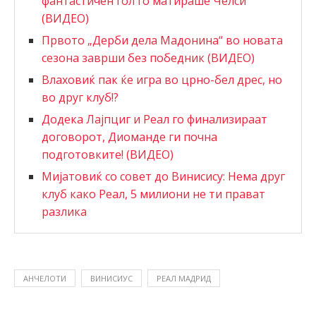
фантастичен гол го матираше Челси
(ВИДЕО)
Првото „Дерби дела Мадонина“ во новата
сезона заврши без победник (ВИДЕО)
Влаховиќ пак ќе игра во црно-бел дрес, но
во друг клуб!?
Додека Лајпциг и Реал го финализираат
договорот, Диоманде ги почна
подготовките! (ВИДЕО)
Мијатовиќ со совет до Винисису: Нема друг
клуб како Реал, 5 милиони не ти прават
разлика
АНЧЕЛОТИ
ВИНИСИУС
РЕАЛ МАДРИД