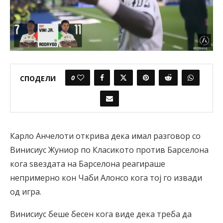
0
СПОДЕЛИ
Карло Анчелоти открива дека имал разговор со
Винисиус Жуниор по Класикото против Барселона
кога ѕвездата на Барселона реагираше
непримерно кон Чаби Алонсо кога тој го извади
од игра.
Винисиус беше бесен кога виде дека треба да