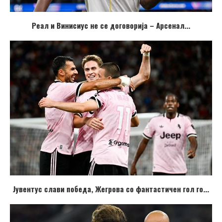
Реал и Винисиус не се договорија – Арсенал...
Јувентус слави победа, Жегрова со фантастичен гол го...