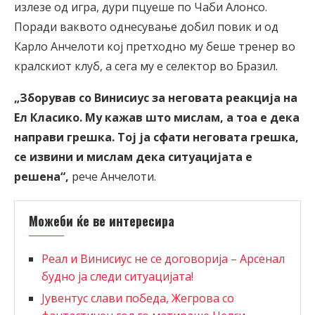
излезе од игра, дури пцуеше по Чаби Алонсо.
Поради ваквото однесување добил повик и од
Карло Анчелоти кој претходно му беше тренер во
кралскиот клуб, а сега му е селектор во Бразил.
„Зборував со Винисиус за неговата реакција на
Ел Класико. Му кажав што мислам, а тоа е дека
направи грешка. Тој ја сфати неговата грешка,
се извини и мислам дека ситуацијата е
решена“,
рече Анчелоти.
Можеби ќе ве интересира
Реал и Винисиус не се договорија – Арсенал
будно ја следи ситуацијата!
Јувентус слави победа, Жегрова со