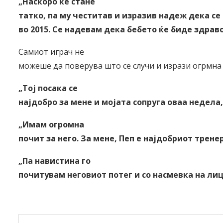
„Наскоро ќе стане
татко, па му честитав и изразив надеж дека се 
во 2015. Се надевам дека бебето ќе биде здрав
Самиот играч не
можеше да поверува што се случи и изрази огрмна
„Тој посака се
најдобро за мене и мојата сопруга оваа недела,
„Имам огромна
почит за него. За мене, Пеп е најдобриот трене
„Па навистина го
почитувам неговиот потег и со насмевка на лиц