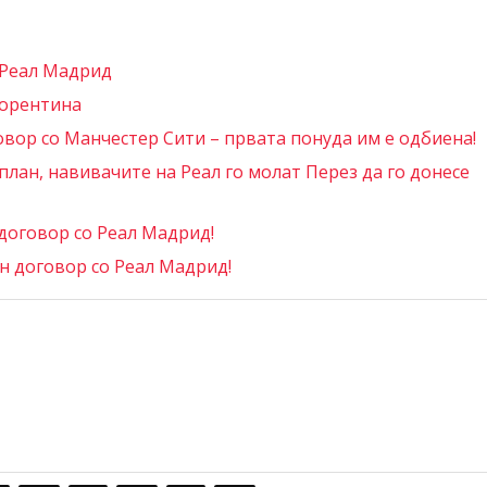
 Реал Мадрид
иорентина
овор со Манчестер Сити – првата понуда им е одбиена!
лан, навивачите на Реал го молат Перез да го донесе
договор со Реал Мадрид!
 договор со Реал Мадрид!