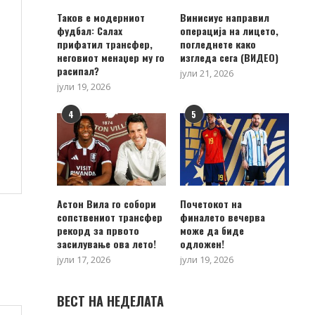
Таков е модерниот
Винисиус направил
фудбал: Салах
операција на лицето,
прифатил трансфер,
погледнете како
неговиот менаџер му го
изгледа сега (ВИДЕО)
расипал?
јули 21, 2026
јули 19, 2026
4
5
Астон Вила го собори
Почетокот на
сопствениот трансфер
финалето вечерва
рекорд за првото
може да биде
засилување ова лето!
одложен!
јули 17, 2026
јули 19, 2026
ВЕСТ НА НЕДЕЛАТА