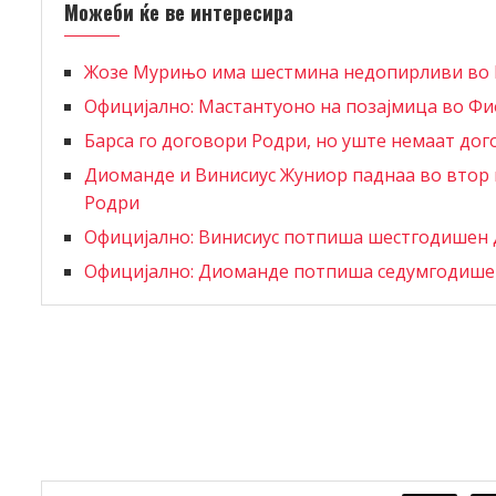
Можеби ќе ве интересира
Жозе Мурињо има шестмина недопирливи во
Официјално: Мастантуоно на позајмица во Ф
Барса го договори Родри, но уште немаат дог
Диоманде и Винисиус Жуниор паднаа во втор п
Родри
Официјално: Винисиус потпиша шестгодишен 
Официјално: Диоманде потпиша седумгодишен