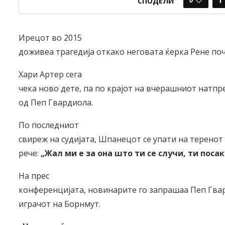
СПОДЕЛИ
Ирецот во 2015
доживеа трагедија откако неговата ќерка Рене по
Хари Артер сега
чека ново дете, па по крајот на вчерашниот натп
од Пеп Гвардиола.
По последниот
свиреж на судијата, Шпанецот се упати на теренот 
рече:
„Жал ми е за она што ти се случи, ти поса
На прес
конференцијата, новинарите го запрашаа Пеп Гвар
играчот на Борнмут.