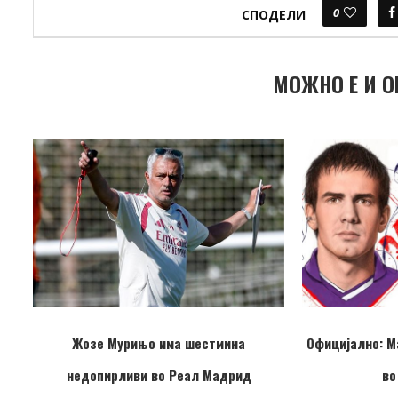
0
СПОДЕЛИ
МОЖНО Е И О
Жозе Мурињо има шестмина
Официјално: М
недопирливи во Реал Мадрид
во