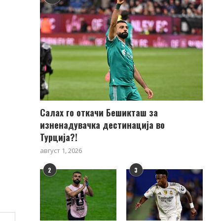
Салах го откачи Бешикташ за
изненадувачка дестинација во
Турција?!
август 1, 2026
2
3