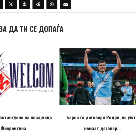
ВА ДА ТИ СЕ ДОПАЃА
астантуоно на позајмица
Барса го договори Родри, но ушт
 Фиорентина
немаат договор...