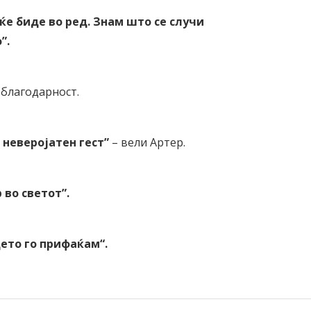
ќе биде во ред. Знам што се случи
о
”
.
 благодарност.
 неверојатен гест
”
– вели Артер.
р во светот
”
.
ето го прифаќам“.