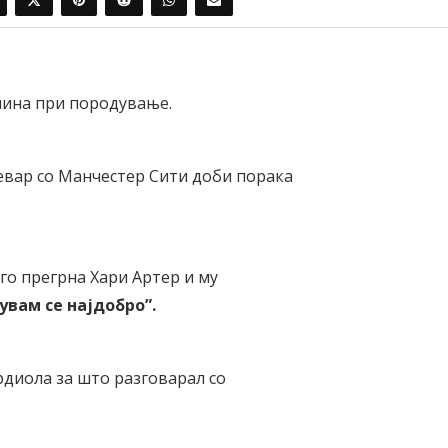
чина при породување.
ревар со Манчестер Сити доби порака
го прегрна Хари Артер и му
кувам се најдобро
”
.
диола за што разговарал со