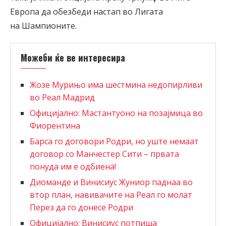
Европа да обезбеди настап во Лигата
на Шампионите.
Можеби ќе ве интересира
Жозе Мурињо има шестмина недопирливи
во Реал Мадрид
Официјално: Мастантуоно на позајмица во
Фиорентина
Барса го договори Родри, но уште немаат
договор со Манчестер Сити – првата
понуда им е одбиена!
Диоманде и Винисиус Жуниор паднаа во
втор план, навивачите на Реал го молат
Перез да го донесе Родри
Официјално: Винисиус потпиша