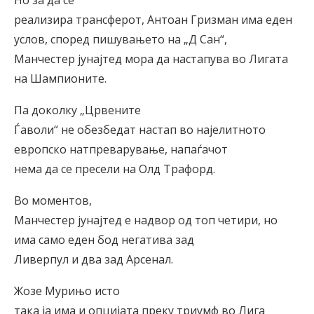
реализира трансферот, Антоан Гризман има еден
услов, според пишувањето на „Д Сан“,
Манчестер јунајтед мора да настапува во Лигата
на Шампионите.
Па доколку „Црвените
Ѓаволи“ не обезбедат настап во најелитното
европско натпреварување, напаѓачот
нема да се пресели на Олд Трафорд.
Во моментов,
Манчестер јунајтед е надвор од топ четири, но
има само еден бод негатива зад
Ливерпул и два зад Арсенал.
Жозе Мурињо исто
така ја има и опцијата преку триумф во Лига