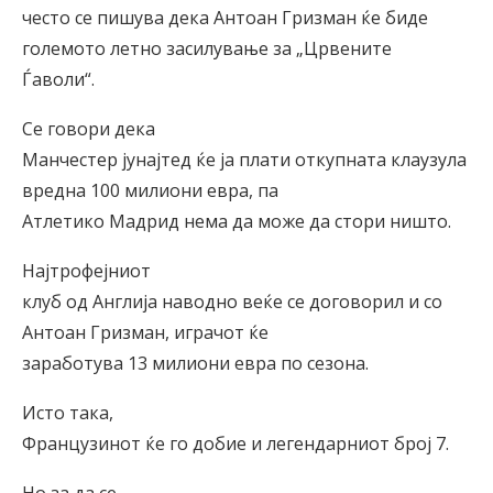
често се пишува дека Антоан Гризман ќе биде
големото летно засилување за „Црвените
Ѓаволи“.
Се говори дека
Манчестер јунајтед ќе ја плати откупната клаузула
вредна 100 милиони евра, па
Атлетико Мадрид нема да може да стори ништо.
Најтрофејниот
клуб од Англија наводно веќе се договорил и со
Антоан Гризман, играчот ќе
заработува 13 милиони евра по сезона.
Исто така,
Французинот ќе го добие и легендарниот број 7.
Но за да се