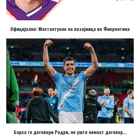
Официјално: Мастантуоно на позајмица во Фиорентина
Барса го договори Родри, но уште немаат договор...