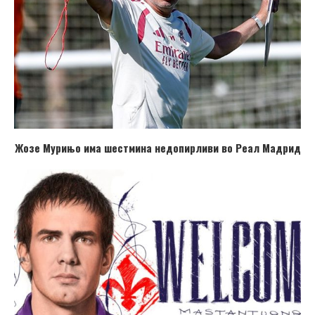
Жозе Мурињо има шестмина недопирливи во Реал Мадрид