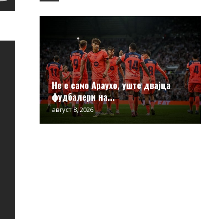
Не е само Араухо, уште двајца
фудбалери на...
август 8, 2026