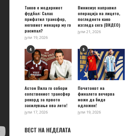
Таков е модерниот
Винисиус направил
фудбал: Салах
операција на лицето,
прифатил трансфер,
погледнете како
неговиот менаџер му го
изгледа сега (ВИДЕО)
расипал?
јули 21, 2026
јули 19, 2026
4
5
Астон Вила го собори
Почетокот на
сопствениот трансфер
финалето вечерва
рекорд за првото
може да биде
засилување ова лето!
одложен!
јули 17, 2026
јули 19, 2026
ВЕСТ НА НЕДЕЛАТА