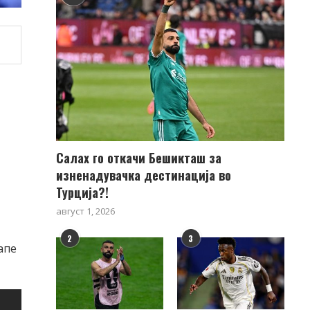
Салах го откачи Бешикташ за
изненадувачка дестинација во
Турција?!
август 1, 2026
2
3
апе