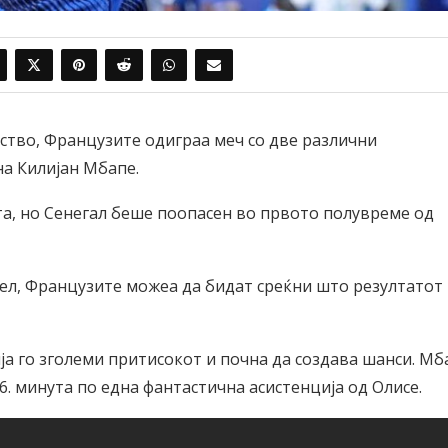
ство, Французите одиграа меч со две различни
на Килијан Мбапе.
а, но Сенегал беше поопасен во првото полувреме од
ел, Французите можеа да бидат среќни што резултатот
ја го зголеми притисокот и почна да создава шанси. Мб
6. минута по една фантастична асистенција од Олисе.