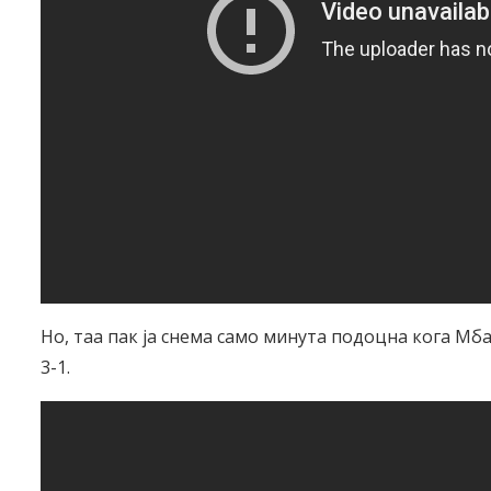
Но, таа пак ја снема само минута подоцна кога Мб
3-1.