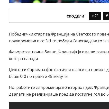
0
СПОДЕЛИ
Победнички старт за Франција на Светското првен
полувремиња и со 3-1 го победи Сенегал, два гола 
Фаворитот почна бавно, Франција ја имаше топкат
контра напади.
Џексон и Сар имаа фантастични шанси во првиот д
беше 0-0 по првите 45 минути.
Но, работите се променија во вториот дел. Франци
двапати не реализираше пред да постигне гол во 6