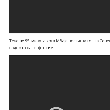
Течеше 95. минута кога Мбаје постигна гол за Сене
надежта на својот тим.