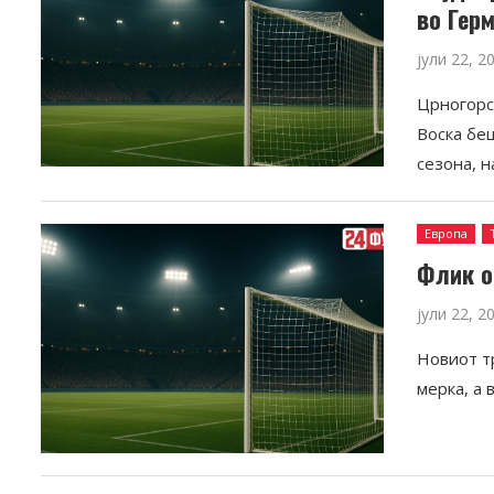
во Герм
јули 22, 2
Црногорс
Воска бе
сезона, 
Европа
Флик о
јули 22, 2
Новиот т
мерка, а 