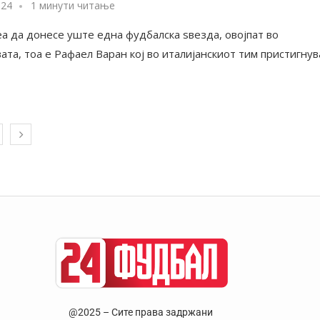
024
1 минути читање
еа да донесе уште една фудбалска ѕвезда, овојпат во
та, тоа е Рафаел Варан кој во италијанскиот тим пристигнув
@2025 – Сите права задржани