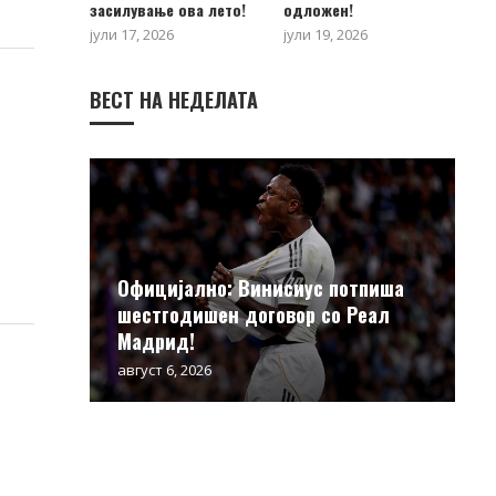
засилување ова лето!
одложен!
јули 17, 2026
јули 19, 2026
ВЕСТ НА НЕДЕЛАТА
Официјално: Винисиус потпиша
шестгодишен договор со Реал
Мадрид!
август 6, 2026