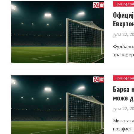
Трансфер
Официј
Еверто
јули 22, 2
Фудбалск
трансфер
Трансфер
Барса 
може д
јули 22, 2
Минатата
позајмен