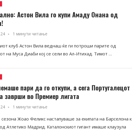
и
ално: Астон Вила го купи Амаду Онана од
н!
024
1 минути читање
иот клуб Астон Вила веднаш ќе ги потроши парите од
от на Муса Диаби кој се сели во Ал-Итихад. Тимот …
и
немаше пари да го откупи, а сега Португалецот
а заврши во Премиер лигата
024
1 минути читање
 сезона Жоао Феликс настапуваше за екипата на Барселона к
 од Атлетико Мадрид. Каталонскиот гигант имаше клаузула