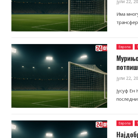
јули 22, 2
Има многу
трансфер
Европа
Мурињо
потпиш
јули 22, 2
Јусуф Ен 
последни
Европа
Најдоб