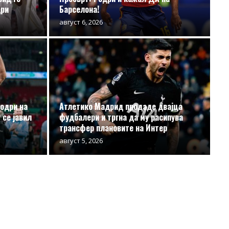
дри
Барселона!
август 6, 2026
Родри на
Атлетико Мадрид продаде двајца
 се јавил
фудбалери и тргна да му расипува
трансфер плановите на Интер
август 5, 2026
о