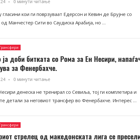
024
0 минути читање
 гласини кои ги поврзуваат Едерсон и Кевин де Брујне со
 од Манчестер Сити во Саудиска Арабија, но …
Трансфери
 ја доби битката со Рома за Ен Несири, напаѓа
ува за Фенербахче.
024
0 минути читање
Несири денеска не тренирал со Севиља, тој ги комплетира и
те детали за неговиот трансфер во Фенербахче. Интерес …
Трансфери
риот стрелец од македонската лига се пресел