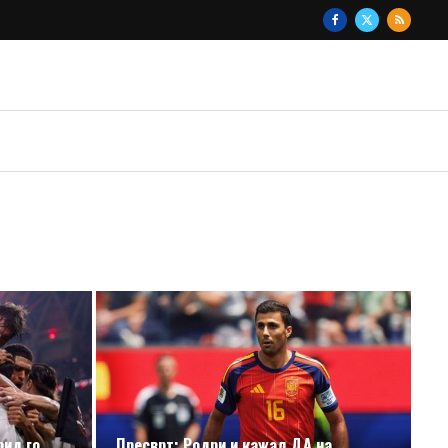
рид го
Пресврт: Родри и кажал ДА на