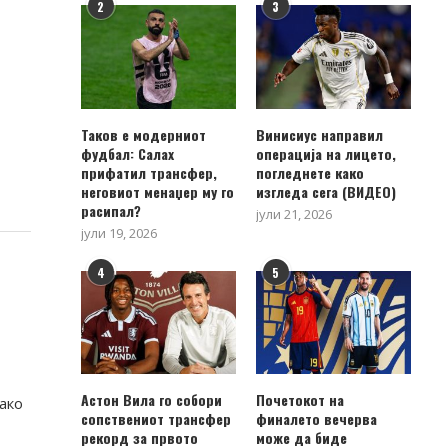
2
3
Таков е модерниот
Винисиус направил
фудбал: Салах
операција на лицето,
прифатил трансфер,
погледнете како
неговиот менаџер му го
изгледа сега (ВИДЕО)
расипал?
јули 21, 2026
јули 19, 2026
4
5
Астон Вила го собори
Почетокот на
ако
сопствениот трансфер
финалето вечерва
рекорд за првото
може да биде