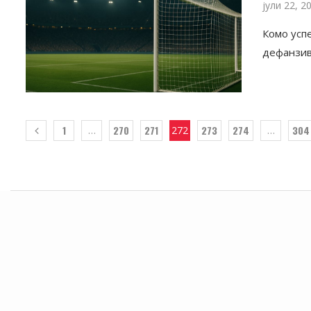
јули 22, 2
Комо усп
дефанзива
1
270
271
273
274
304
…
272
…