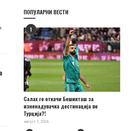
ПОПУЛАРНИ ВЕСТИ
а
1
а
а
Салах го откачи Бешикташ за
изненадувачка дестинација во
Турција?!
август 1, 2026