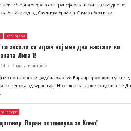
 дека сè е договорено за трансфер на Кевин Де Брујне во
 на Ал-Итихад од Саудиска Арабија. Самиот белгиски …
а
Трансфери
 се засили со играч кој има два настапи во
ската Лига 1!
024
1 минути читање
јниот македонски фудбалски клуб Вардар промовира уште е
ње кое доаѓа од Франција. Нов член на „црвено-црните“ е Д
…
Трансфери
договор, Варан потпишува за Комо!