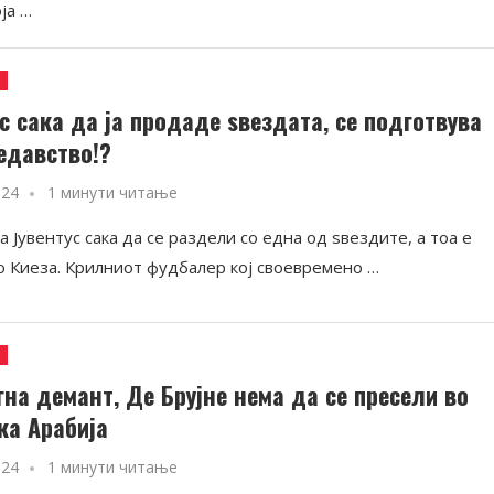
ја …
и
ус сака да ја продаде ѕвездата, се подготвува
едавство!?
024
1 минути читање
а Јувентус сака да се раздели со една од ѕвездите, а тоа е
 Киеза. Крилниот фудбалер кој своевремено …
и
гна демант, Де Брујне нема да се пресели во
ка Арабија
024
1 минути читање