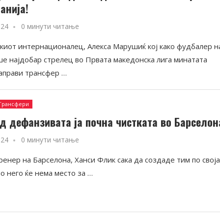
анија!
024
0 минути читање
киот интернационалец, Алекса Марушиќ кој како фудбалер н
ше најдобар стрелец во Првата македонска лига минатата
направи трансфер …
Трансфери
д дефанзивата ја почна чистката во Барселон
024
0 минути читање
ренер на Барселона, Ханси Флик сака да создаде тим по свој
во него ќе нема место за …