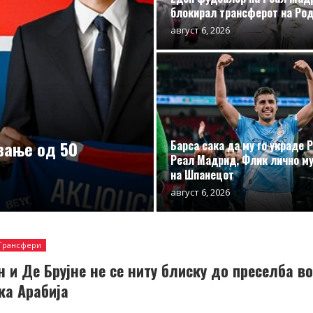
блокирал трансферот на Ро
август 6, 2026
вање од 50
Барса сака да му го украде 
Реал Мадрид, Флик лично му
на Шпанецот
август 6, 2026
Трансфери
н и Де Брујне не се ниту блиску до преселба в
ка Арабија