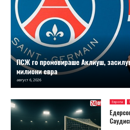
ПСЖ го промовираше Аклиуш, засилу
милиони евра
август 6, 2026
Европа
Едерсо
Саудис