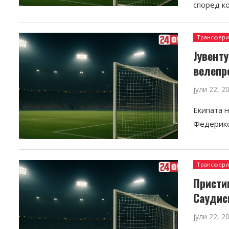
според ко
Трансфер
Јувент
велепр
јули 22, 2
Екипата н
Федерико
Трансфер
Присти
Саудис
јули 22, 2