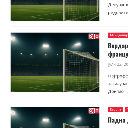
Делуваше
редовите
Македониј
Вардар
францу
јули 22, 2
Најтрофе
засилува
Донгмо. 
Европа
Падна 