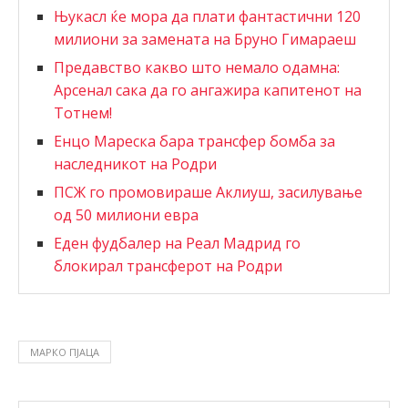
Њукасл ќе мора да плати фантастични 120
милиони за замената на Бруно Гимараеш
Предавство какво што немало одамна:
Арсенал сака да го ангажира капитенот на
Тотнем!
Енцо Мареска бара трансфер бомба за
наследникот на Родри
ПСЖ го промовираше Аклиуш, засилување
од 50 милиони евра
Еден фудбалер на Реал Мадрид го
блокирал трансферот на Родри
МАРКО ПЈАЦА