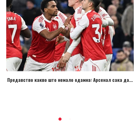
Предавство какво што немало одамна: Арсенал сака да...