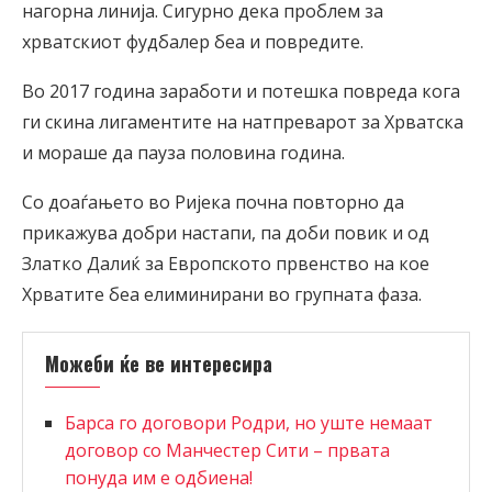
нагорна линија. Сигурно дека проблем за
хрватскиот фудбалер беа и повредите.
Во 2017 година заработи и потешка повреда кога
ги скина лигаментите на натпреварот за Хрватска
и мораше да пауза половина година.
Со доаѓањето во Ријека почна повторно да
прикажува добри настапи, па доби повик и од
Златко Далиќ за Европското првенство на кое
Хрватите беа елиминирани во групната фаза.
Можеби ќе ве интересира
Барса го договори Родри, но уште немаат
договор со Манчестер Сити – првата
понуда им е одбиена!