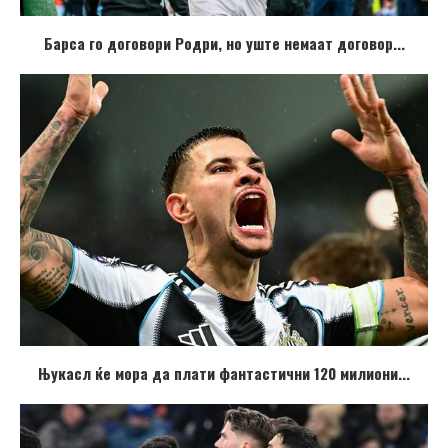
Барса го договори Родри, но уште немаат договор...
Њукасл ќе мора да плати фантастични 120 милиони...