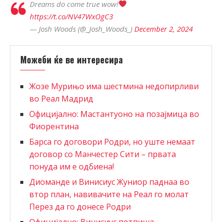
Dreams do come true wow!
https://t.co/NV47WxOgC3
— Josh Woods (@_Josh_Woods_)
December 2, 2024
Можеби ќе ве интересира
Жозе Мурињо има шестмина недопирливи
во Реал Мадрид
Официјално: Мастантуоно на позајмица во
Фиорентина
Барса го договори Родри, но уште немаат
договор со Манчестер Сити – првата
понуда им е одбиена!
Диоманде и Винисиус Жуниор паднаа во
втор план, навивачите на Реал го молат
Перез да го донесе Родри
Официјално: Винисиус потпиша