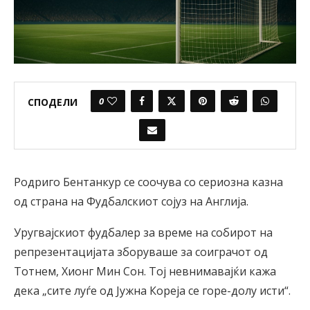
0
СПОДЕЛИ
Родриго Бентанкур се соочува со сериозна казна
од страна на Фудбалскиот сојуз на Англија.
Уругвајскиот фудбалер за време на собирот на
репрезентацијата зборуваше за соиграчот од
Тотнем, Хионг Мин Сон. Тој невнимавајќи кажа
дека „сите луѓе од Јужна Кореја се горе-долу исти“.