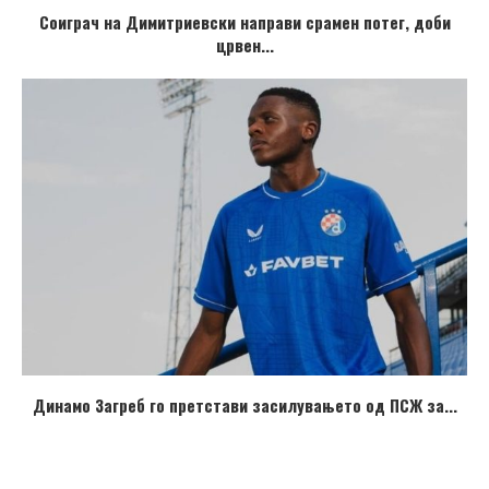
Соиграч на Димитриевски направи срамен потег, доби
црвен...
Динамо Загреб го претстави засилувањето од ПСЖ за...