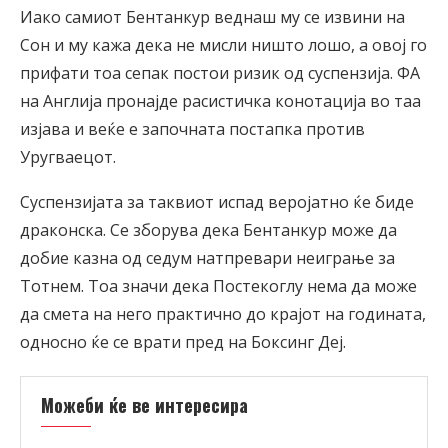
Иако самиот Бентанкур веднаш му се извини на
Сон и му кажа дека не мисли ништо лошо, а овој го
прифати тоа сепак постои ризик од суспензија. ФА
на Англија пронајде расистичка конотација во таа
изјава и веќе е започната постапка против
Уругваецот.
Суспензијата за таквиот испад веројатно ќе биде
драконска. Се зборува дека Бентанкур може да
добие казна од седум натпревари неиграње за
Тотнем. Тоа значи дека Постекоглу нема да може
да смета на него практично до крајот на годината,
односно ќе се врати пред на Боксинг Деј.
Можеби ќе ве интересира