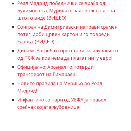
Реал Мадрид победнички се враќа од
Будимпешта, Мурињо е задоволен од тоа
што го виде (ВИДЕО)
Соиграч на Димитриевски направи срамен
потег, доби црвен картон и го повреди
Еланга! (ВИДЕО)
Динамо Загреб го претстави засилувањето
од ПСЖ за кое нема да платат ниту евро!
Официјално: Арсенал го потврди
трансферот на Гимараеш
Новите правила на Мурињо во Реал
Мадрид!
Инфантино со пари од УЕФА ја правел
среќна својата љубовница