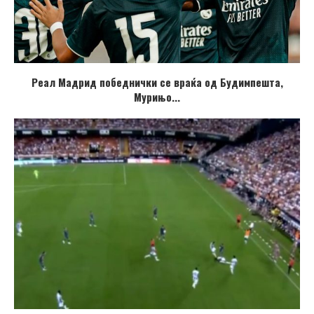
Реал Мадрид победнички се враќа од Будимпешта,
Мурињо...