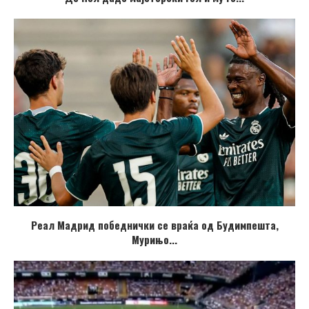
Реал Мадрид победнички се враќа од Будимпешта,
Мурињо...