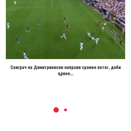
Соиграч на Димитриевски направи срамен потег, доби
црвен...