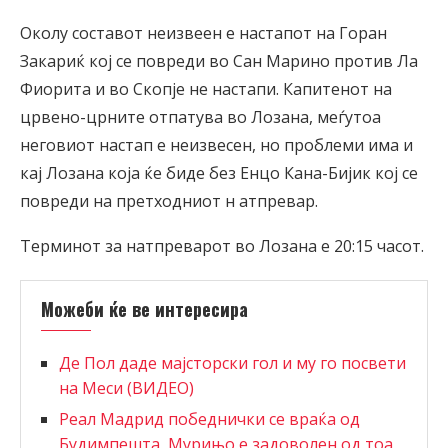
Околу составот неизвеен е настапот на Горан
Закариќ кој се повреди во Сан Марино против Ла
Фиорита и во Скопје не настапи. Капитенот на
црвено-црните отпатува во Лозана, меѓутоа
неговиот настап е неизвесен, но проблеми има и
кај Лозана која ќе биде без Енцо Кана-Бијик кој се
повреди на претходниот н атпревар.
Терминот за натпреварот во Лозана е 20:15 часот.
Можеби ќе ве интересира
Де Пол даде мајсторски гол и му го посвети
на Меси (ВИДЕО)
Реал Мадрид победнички се враќа од
Будимпешта, Мурињо е задоволен од тоа