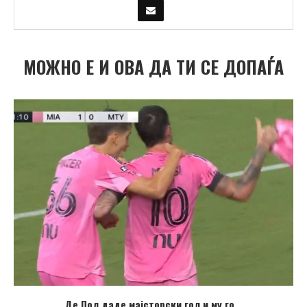
МОЖНО Е И ОВА ДА ТИ СЕ ДОПАЃА
Де Пол даде мајсторски гол и му го...