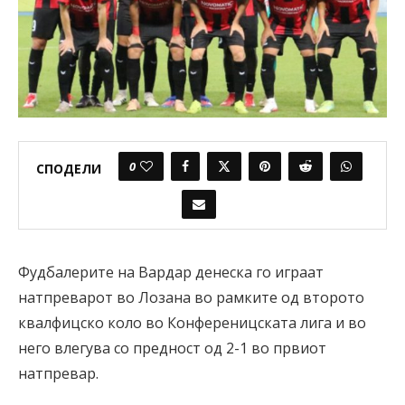
0
СПОДЕЛИ
Фудбалерите на Вардар денеска го играат
натпреварот во Лозана во рамките од второто
квалфицско коло во Конференицската лига и во
него влегува со предност од 2-1 во првиот
натпревар.