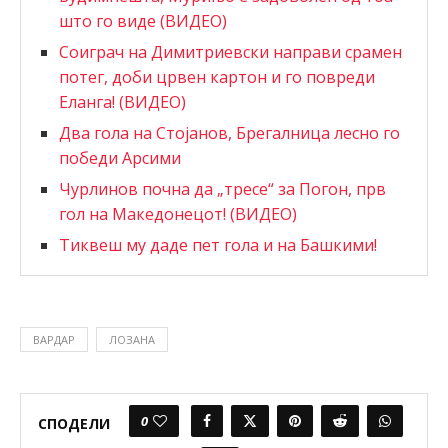
што го виде (ВИДЕО)
Соиграч на Димитриевски направи срамен
потег, доби црвен картон и го повреди
Еланга! (ВИДЕО)
Два гола на Стојанов, Брегалница лесно го
победи Арсими
Чурлинов почна да „тресе“ за Погон, прв
гол на Македонецот! (ВИДЕО)
Тиквеш му даде пет гола и на Башкими!
ВАРДАР
ЛОЗАНА
0
СПОДЕЛИ