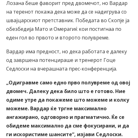
Лозана беше фаворит пред двомечот, но Вардар
на теренот покажа дека може да се надигрува со
швајцарскиот претставник. Победата во Скопје ја
обезбедија Мато и Омерагиќ кои постигнаа по
еден гол во првото и второто полувреме.
Вардар има предност, но дека работата е далеку
од завршена потенцираше и тренерот Гоце
Седлоски на вчерашната прес-конференција.
„Одигравме само едно прво полувреме од овој
двомеч. Далеку дека било што е готово. Ние
одиме утре да покажеме што можеме и колку
можеме. Вардар ќе тргне максимално
ангажирано, одговорно и прагматично. Ќе се
обидеме максимално да сме фокусирани, и да
ги искористиме шансите“, изјави Седлоски.