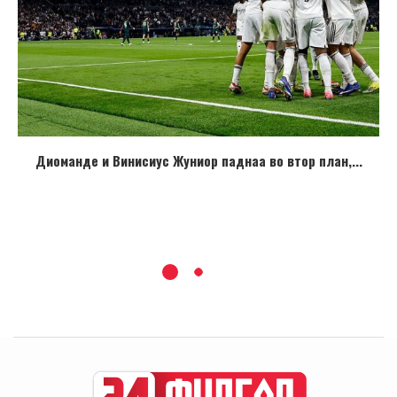
Диоманде и Винисиус Жуниор паднаа во втор план,...