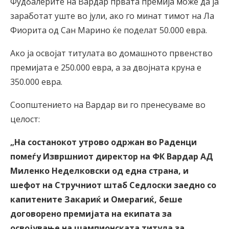
Фудбалерите на Вардар првата премија може да ја
заработат уште во јули, ако го минат тимот на Ла
Фиорита од Сан Марино ќе поделат 50.000 евра.
Ако ја освојат титулата во домашното првенство
премијата е 250.000 евра, а за двојната круна е
350.000 евра.
Соопштението на Вардар ви го пренесуваме во
целост:
„На состанокот утрово одржан во Раденци
помеѓу Извршниот директор на ФК Вардар АД
Миленко Неделковски од една страна, и
шефот на Стручниот штаб Седлоски заедно со
капитените Закариќ и Омерагиќ, беше
договорено премијата на екипата за
освојување на шампионската титула за