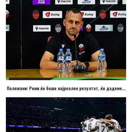
Положани: Реми ќе беше најреален резултат, ќе дадеме...