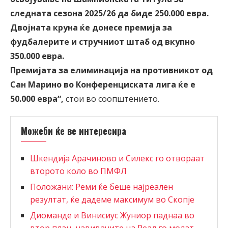
следната сезона 2025/26 да биде 250.000 евра.
Двојната круна ќе донесе премија за
фудбалерите и стручниот штаб од вкупно
350.000 евра.
Премијата за елиминација на противникот од
Сан Марино во Конференциската лига ќе е
50.000 евра“,
стои во соопштението.
Можеби ќе ве интересира
Шкендија Арачиново и Силекс го отвораат
второто коло во ПМФЛ
Положани: Реми ќе беше најреален
резултат, ќе дадеме максимум во Скопје
Диоманде и Винисиус Жуниор паднаа во