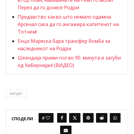
втор план, навивачите на Реал го молат
Перез да го донесе Родри
Предавство какво што немало одамна:
Арсенал сака да го ангажира капитенот на
Тотнем!
Енцо Мареска бара трансфер бомба за
наследникот на Родри
Шкендија прими гол во 90. минута и загуби
од Хибернијан! (ВИДЕО)
ВАРДАР
0
СПОДЕЛИ