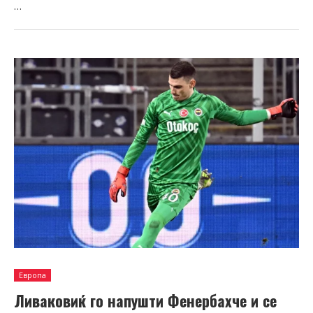
…
Европа
Ливаковиќ го напушти Фенербахче и се