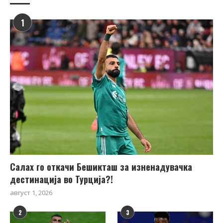
1
Салах го откачи Бешикташ за изненадувачка
дестинација во Турција?!
август 1, 2026
2
3