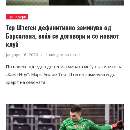
Трансфери
Teр Штеген дефинитивно заминува од
Барселона, веќе се договори и со новиот
клуб
јануари 16, 2026
1 минути читање
По повеќе од една деценија мината меѓу стативите на
„Камп Ноу“, Марк-Андре Тер Штеген заминува и до
крајот на сезоната …