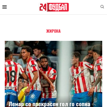
ЖИРОНА
Лемар со прекрасен гол го сопна