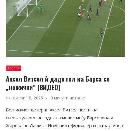
Европа
Аксел Витсел ѝ даде гол на Барса со
„ножички“ (ВИДЕО)
октомври 18, 2025
0 минути читање
Белгискиот ветеран Аксел Витсел постигна
спектакуларен погодок на мечот меѓу Барселона и
Жирона во Ла лига. Искусниот фудбалер со атрактивен