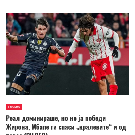
Европа
Реал доминираше, но не ја победи
Жирона, Мбапе ги спаси „кралевите“ и од