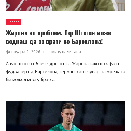
Европа
Жирона во проблем: Тер Штеген може
веднаш да се врати во Барселона!
февруари 2, 2026
1 минути читање
Само што го облече дресот на Жирона како позајмен
фудбалер од Барселона, германскиот чувар на мрежата
би можел многу брзо …