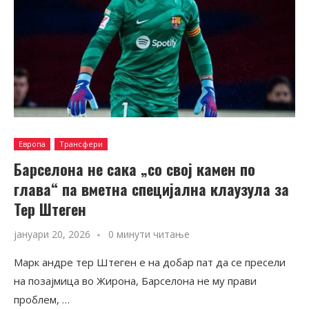
Европа
Трансфери
Барселона не сака „со свој камен по
глава“ па вметна специјална клаузула за
Тер Штеген
јануари 20, 2026
0 минути читање
Марк андре тер Штеген е на добар пат да се пресели
на позајмица во Жирона, Барселона не му прави
проблем, …