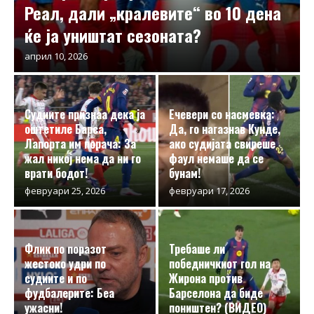
Реал, дали „кралевите“ во 10 дена
ќе ја уништат сезоната?
април 10, 2026
Судиите признаа дека ја
Ечевери со насмевка:
оштетиле Барса,
Да, го нагазнав Кунде,
Лапорта им порача: За
ако судијата свиреше
жал никој нема да ни го
фаул немаше да се
врати бодот!
бунам!
февруари 25, 2026
февруари 17, 2026
Флик по поразот
Требаше ли
жестоко удри по
победничкиот гол на
судиите и по
Жирона против
фудбалерите: Беа
Барселона да биде
ужасни!
поништен? (ВИДЕО)