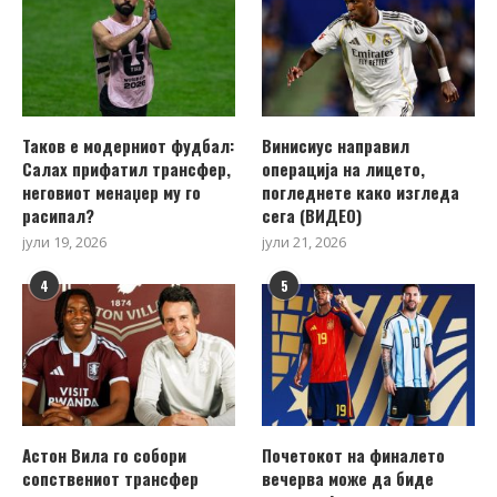
Таков е модерниот фудбал:
Винисиус направил
Салах прифатил трансфер,
операција на лицето,
неговиот менаџер му го
погледнете како изгледа
расипал?
сега (ВИДЕО)
јули 19, 2026
јули 21, 2026
4
5
Астон Вила го собори
Почетокот на финалето
сопствениот трансфер
вечерва може да биде