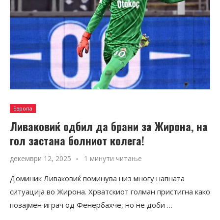
Европа
Ливаковиќ одбил да брани за Жирона, на
гол застана болниот колега!
декември 12, 2025
1 минути читање
Доминик Ливаковиќ поминува низ многу напната
ситуација во Жирона. Хрватскиот голман пристигна како
позајмен играч од Фенербахче, но не доби …