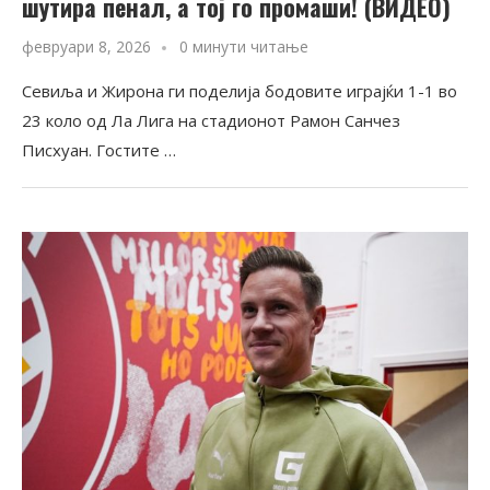
шутира пенал, а тој го промаши! (ВИДЕО)
февруари 8, 2026
0 минути читање
Севиља и Жирона ги поделија бодовите играјќи 1-1 во
23 коло од Ла Лига на стадионот Рамон Санчез
Писхуан. Гостите …