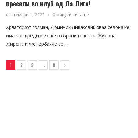
пресели во клуб од Ла Лига!
септември 1, 2025
0 минути читање
Хрватскиот голман, Доминик Ливаковиќ оваа сезона ќе
има нов предизвик, ќе го брани голот на Жирона.
Жирона и Фенербахче се …
2
3
8
1
…