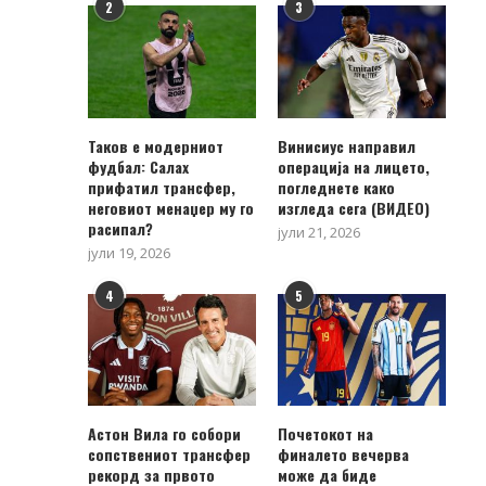
2
3
Таков е модерниот
Винисиус направил
фудбал: Салах
операција на лицето,
прифатил трансфер,
погледнете како
неговиот менаџер му го
изгледа сега (ВИДЕО)
расипал?
јули 21, 2026
јули 19, 2026
4
5
Астон Вила го собори
Почетокот на
сопствениот трансфер
финалето вечерва
рекорд за првото
може да биде