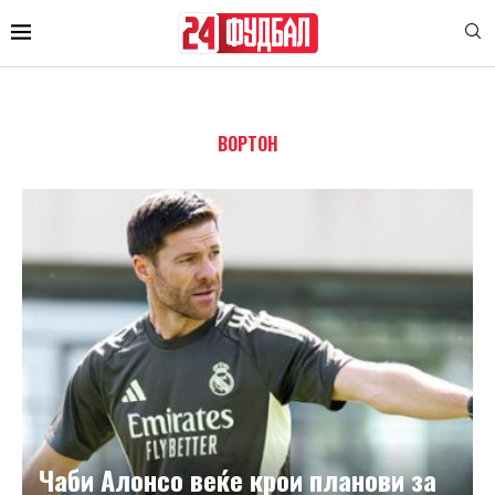
ВОРТОН
Чаби Алонсо веќе крои планови за