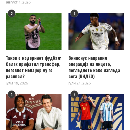
август 1, 2026
2
3
Таков е модерниот фудбал:
Винисиус направил
Салах прифатил трансфер,
операција на лицето,
неговиот менаџер му го
погледнете како изгледа
расипал?
сега (ВИДЕО)
јули 19, 2026
јули 21, 2026
4
5