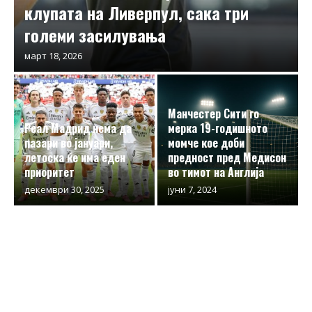
клупата на Ливерпул, сака три
големи засилувања
март 18, 2026
Манчестер Сити го
Реал Мадрид нема да
мерка 19-годишното
пазари во јануари,
момче кое доби
летоска ќе има еден
предност пред Медисон
приоритет
во тимот на Англија
декември 30, 2025
јуни 7, 2024