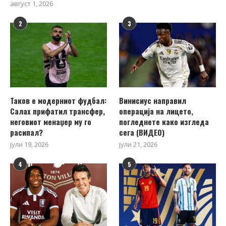
август 1, 2026
2
3
Таков е модерниот фудбал:
Винисиус направил
Салах прифатил трансфер,
операција на лицето,
неговиот менаџер му го
погледнете како изгледа
расипал?
сега (ВИДЕО)
јули 19, 2026
јули 21, 2026
4
5