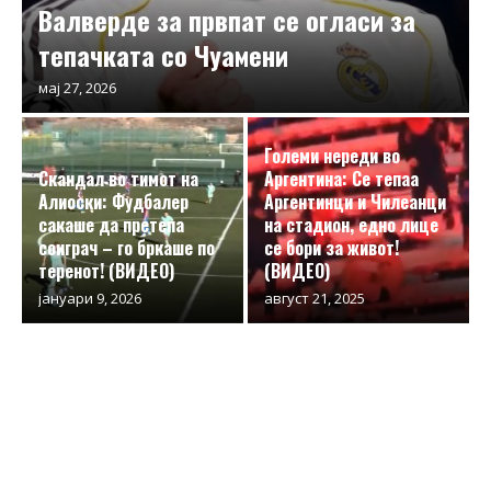
Валверде за првпат се огласи за
тепачката со Чуамени
мај 27, 2026
Големи нереди во
Скандал во тимот на
Аргентина: Се тепаа
Алиоски: Фудбалер
Аргентинци и Чилеанци
сакаше да претепа
на стадион, едно лице
соиграч – го бркаше по
се бори за живот!
теренот! (ВИДЕО)
(ВИДЕО)
јануари 9, 2026
август 21, 2025