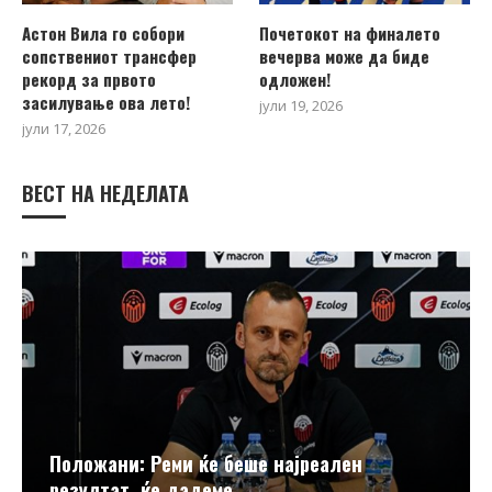
Астон Вила го собори
Почетокот на финалето
сопствениот трансфер
вечерва може да биде
рекорд за првото
одложен!
засилување ова лето!
јули 19, 2026
јули 17, 2026
ВЕСТ НА НЕДЕЛАТА
Положани: Реми ќе беше најреален
резултат, ќе дадеме...