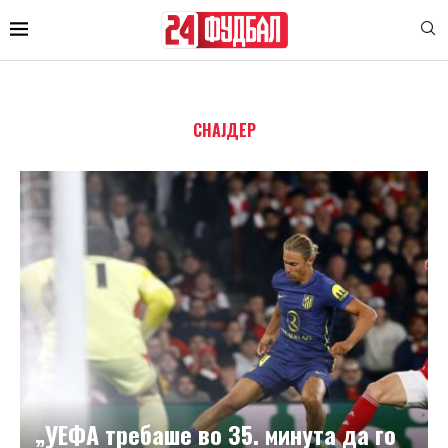
СНАЈДЕР
„УЕФА требаше во 35. минута да го