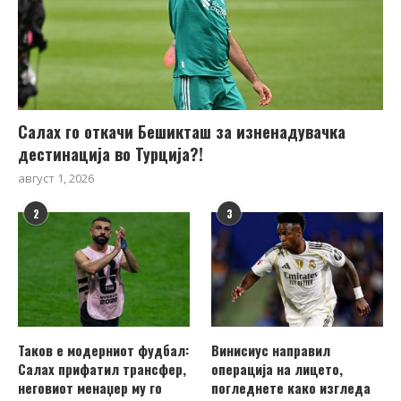
Салах го откачи Бешикташ за изненадувачка
дестинација во Турција?!
август 1, 2026
2
3
Таков е модерниот фудбал:
Винисиус направил
Салах прифатил трансфер,
операција на лицето,
неговиот менаџер му го
погледнете како изгледа