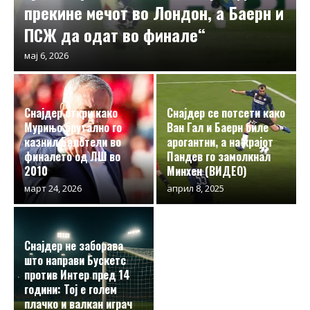
прекине мечот во Лондон, а Баерн и
ПСЖ да одат во финале“
мај 6, 2026
Снајдер откри како
Снајдер се потсети како
Мурињо брутално го
Ван Гал и Баерн биле
казнил Балотели во
арогантни, а на крајот
финалето од ЛШ во
Пандев го замолкнал
2010
Минхен (ВИДЕО)
март 24, 2026
април 8, 2025
Снајдер не заборава
што направи Бускетс
против Интер пред 14
години: Тој е голем
плачко и валкан играч