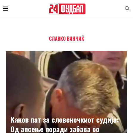
СЛАВКО ВИНЧИЌ
Каков пат за словенечкиот судија:
Од апсење поради забава со