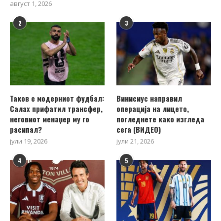
август 1, 2026
2
3
Таков е модерниот фудбал:
Винисиус направил
Салах прифатил трансфер,
операција на лицето,
неговиот менаџер му го
погледнете како изгледа
расипал?
сега (ВИДЕО)
јули 19, 2026
јули 21, 2026
4
5