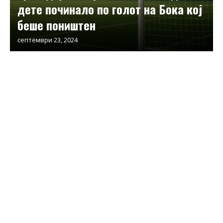
дете починало по голот на Бока кој
беше поништен
септември 23, 2024