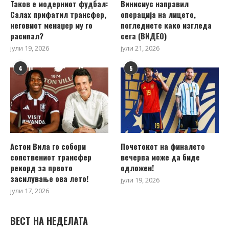
Таков е модерниот фудбал:
Винисиус направил
Салах прифатил трансфер,
операција на лицето,
неговиот менаџер му го
погледнете како изгледа
расипал?
сега (ВИДЕО)
јули 19, 2026
јули 21, 2026
4
5
Астон Вила го собори
Почетокот на финалето
сопствениот трансфер
вечерва може да биде
рекорд за првото
одложен!
засилување ова лето!
јули 19, 2026
јули 17, 2026
ВЕСТ НА НЕДЕЛАТА