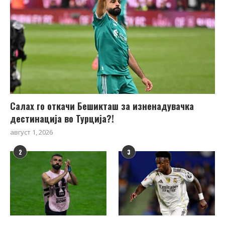
Салах го откачи Бешикташ за изненадувачка
дестинација во Турција?!
август 1, 2026
2
3