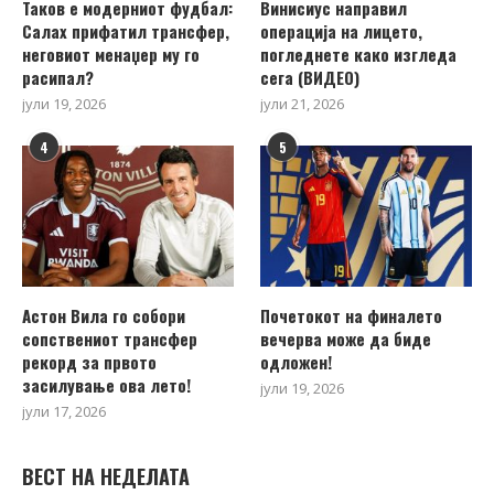
Таков е модерниот фудбал:
Винисиус направил
Салах прифатил трансфер,
операција на лицето,
неговиот менаџер му го
погледнете како изгледа
расипал?
сега (ВИДЕО)
јули 19, 2026
јули 21, 2026
4
5
Астон Вила го собори
Почетокот на финалето
сопствениот трансфер
вечерва може да биде
рекорд за првото
одложен!
засилување ова лето!
јули 19, 2026
јули 17, 2026
ВЕСТ НА НЕДЕЛАТА