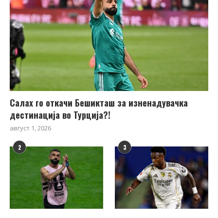
Салах го откачи Бешикташ за изненадувачка
дестинација во Турција?!
август 1, 2026
2
3