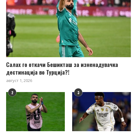
Салах го откачи Бешикташ за изненадувачка
дестинација во Турција?!
август 1, 2026
2
3