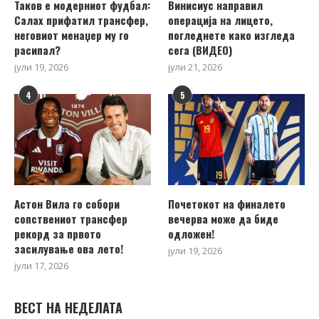
Таков е модерниот фудбал:
Винисиус направил
Салах прифатил трансфер,
операција на лицето,
неговиот менаџер му го
погледнете како изгледа
расипал?
сега (ВИДЕО)
јули 19, 2026
јули 21, 2026
4
5
Астон Вила го собори
Почетокот на финалето
сопствениот трансфер
вечерва може да биде
рекорд за првото
одложен!
засилување ова лето!
јули 19, 2026
јули 17, 2026
ВЕСТ НА НЕДЕЛАТА