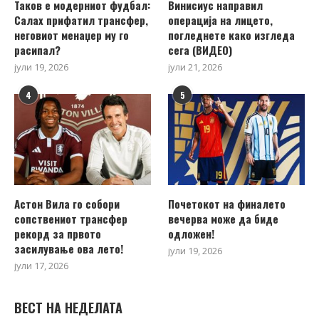
Таков е модерниот фудбал:
Винисиус направил
Салах прифатил трансфер,
операција на лицето,
неговиот менаџер му го
погледнете како изгледа
расипал?
сега (ВИДЕО)
јули 19, 2026
јули 21, 2026
4
5
Астон Вила го собори
Почетокот на финалето
сопствениот трансфер
вечерва може да биде
рекорд за првото
одложен!
засилување ова лето!
јули 19, 2026
јули 17, 2026
ВЕСТ НА НЕДЕЛАТА