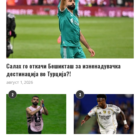
Салах го откачи Бешикташ за изненадувачка
дестинација во Турција?!
август 1, 2026
2
3