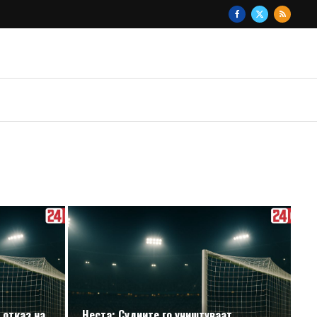
 отказ на
Неста: Судиите го уништуваат