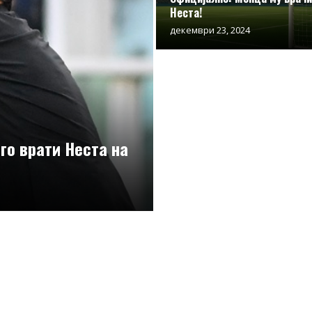
Неста!
декември 23, 2024
го врати Неста на