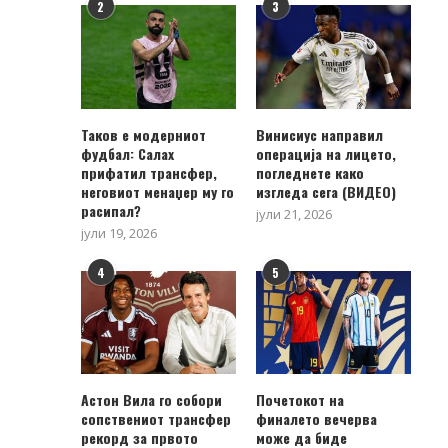
2
3
Таков е модерниот
Винисиус направил
фудбал: Салах
операција на лицето,
прифатил трансфер,
погледнете како
неговиот менаџер му го
изгледа сега (ВИДЕО)
расипал?
јули 21, 2026
јули 19, 2026
4
5
Астон Вила го собори
Почетокот на
сопствениот трансфер
финалето вечерва
рекорд за првото
може да биде