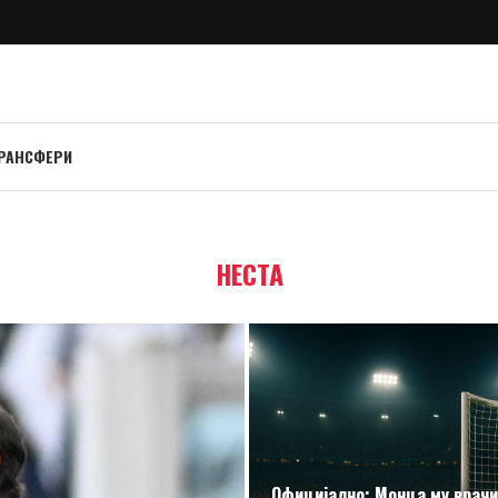
РАНСФЕРИ
НЕСТА
Официјално: Монца му врачи