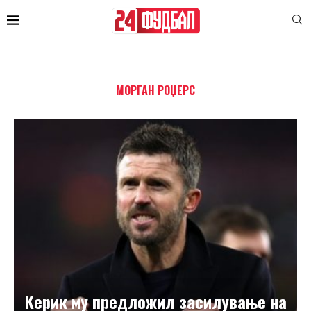
МОРГАН РОЏЕРС
Кeрик му предложил засилување на