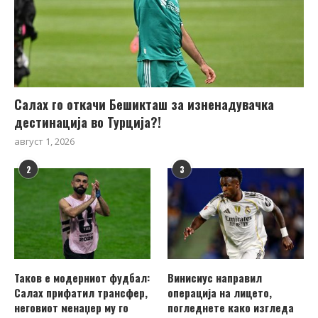
Салах го откачи Бешикташ за изненадувачка
дестинација во Турција?!
август 1, 2026
2
3
Таков е модерниот фудбал:
Винисиус направил
Салах прифатил трансфер,
операција на лицето,
неговиот менаџер му го
погледнете како изгледа