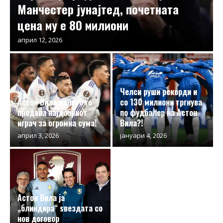
Манчестер јунајтед, почетната
цена му е 80 милиони
април 12, 2026
Челси руши рекорди и
Астон Вила налето го
со 130 милиони тргнува
продава најдобриот
по фудбалер на Астон
играч за огромна сума!
Вила?!
април 3, 2026
јануари 4, 2026
Астон Вила ја
„блиндира“ ѕвездата со
нов договор