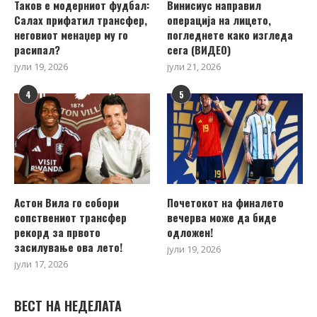
Таков е модерниот фудбал:
Винисиус направил
Салах прифатил трансфер,
операција на лицето,
неговиот менаџер му го
погледнете како изгледа
расипал?
сега (ВИДЕО)
јули 19, 2026
јули 21, 2026
4
5
Астон Вила го собори
Почетокот на финалето
сопствениот трансфер
вечерва може да биде
рекорд за првото
одложен!
засилување ова лето!
јули 19, 2026
јули 17, 2026
ВЕСТ НА НЕДЕЛАТА