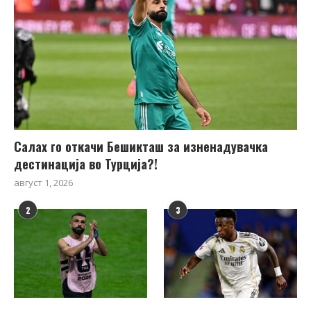
Салах го откачи Бешикташ за изненадувачка
дестинација во Турција?!
август 1, 2026
2
3