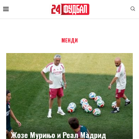
МЕНДИ
Жозе Мурињо и Реал Мадрид