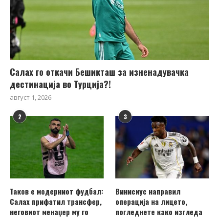
Салах го откачи Бешикташ за изненадувачка
дестинација во Турција?!
август 1, 2026
2
3
Таков е модерниот фудбал:
Винисиус направил
Салах прифатил трансфер,
операција на лицето,
неговиот менаџер му го
погледнете како изгледа