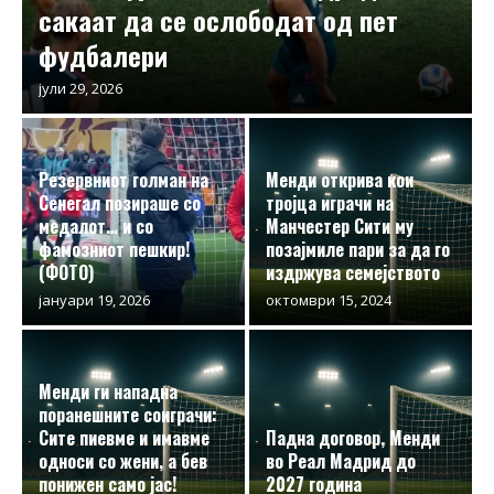
сакаат да се ослободат од пет
фудбалери
јули 29, 2026
Резервниот голман на
Менди открива кои
Сенегал позираше со
тројца играчи на
медалот… и со
Манчестер Сити му
фамозниот пешкир!
позајмиле пари за да го
(ФОТО)
издржува семејството
јануари 19, 2026
октомври 15, 2024
Менди ги нападна
поранешните соиграчи:
Сите пиевме и имавме
Падна договор, Менди
односи со жени, а бев
во Реал Мадрид до
понижен само јас!
2027 година