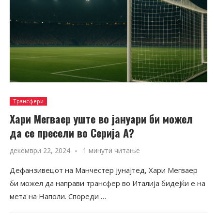
Трансфери
Хари Мегваер уште во јануари би можел
да се пресели во Серија А?
декември 22, 2024
1 минути читање
Дефанзивецот на Манчестер јунајтед, Хари Мегваер
би можел да направи трансфер во Италија бидејќи е на
мета на Наполи. Спореди …