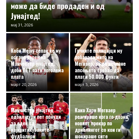
може да биде продаден и од
Јунајтед!
мај 31, 2026
Коби Мејну сепак ќе му
Грчките полицајци му
остане верен на
побарале мито на
Манчестер јунајтед,
Мегваер, за да исчезне
доби ПЕТ пати поголема
апсењето требал да
плата
плати 50.000 фунти
март 20, 2026
март 5, 2026
Манчестер јунајтед
Како Хари Мегваер
одбил дури пет понуди
реагираше кога го дозна
за еден од
новиот прекар по
најкритикуваните
дриблингот со кои ги
фудбалери
шокираше сите