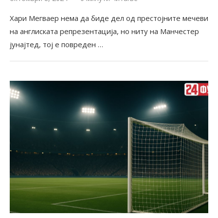
Хари Мегваер нема да биде дел од престојните мечеви
на англиската репрезентација, но ниту на Манчестер
јунајтед, тој е повреден …