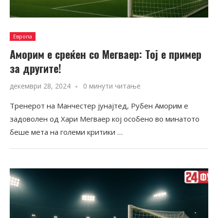
Европа
Аморим е среќен со Мегваер: Тој е пример
за другите!
декември 28, 2024
0 минути читање
Тренерот на Манчестер јунајтед, Рубен Аморим е
задоволен од Хари Мегваер кој особено во минатото
беше мета на големи критики …