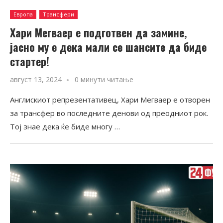
Европа
Трансфери
Хари Мегваер е подготвен да замине,
јасно му е дека мали се шансите да биде
стартер!
август 13, 2024
0 минути читање
Англискиот репрезентативец, Хари Мегваер е отворен
за трансфер во последните денови од преодниот рок.
Тој знае дека ќе биде многу …