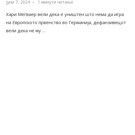
јуни 7, 2024
1 минути читање
Хари Мегваер вели дека е уништен што нема да игра
на Европското првенство во Германија, дефанзивецот
вели дека не му …