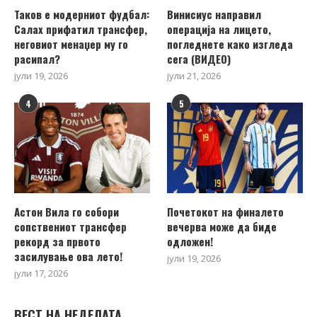
Таков е модерниот фудбал:
Винисиус направил
Салах прифатил трансфер,
операција на лицето,
неговиот менаџер му го
погледнете како изгледа
расипал?
сега (ВИДЕО)
јули 19, 2026
јули 21, 2026
4
5
Астон Вила го собори
Почетокот на финалето
сопствениот трансфер
вечерва може да биде
рекорд за првото
одложен!
засилување ова лето!
јули 19, 2026
јули 17, 2026
ВЕСТ НА НЕДЕЛАТА