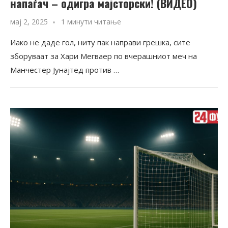
напаѓач – одигра мајсторски! (ВИДЕО)
мај 2, 2025
1 минути читање
Иако не даде гол, ниту пак направи грешка, сите
зборуваат за Хари Мегваер по вчерашниот меч на
Манчестер Јунајтед против …