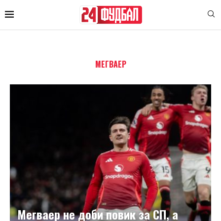
МЕГВАЕР
Мегваер не доби повик за СП, а