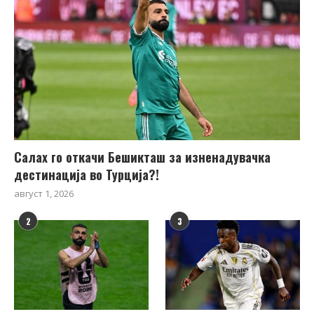
Салах го откачи Бешикташ за изненадувачка
дестинација во Турција?!
август 1, 2026
2
3