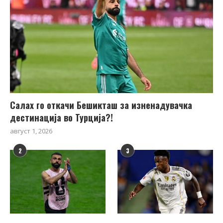
Салах го откачи Бешикташ за изненадувачка
дестинација во Турција?!
август 1, 2026
2
3