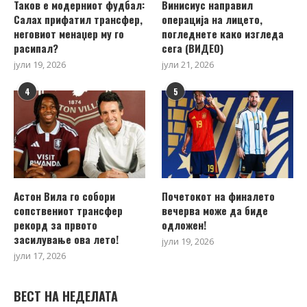
Таков е модерниот фудбал:
Винисиус направил
Салах прифатил трансфер,
операција на лицето,
неговиот менаџер му го
погледнете како изгледа
расипал?
сега (ВИДЕО)
јули 19, 2026
јули 21, 2026
4
5
Астон Вила го собори
Почетокот на финалето
сопствениот трансфер
вечерва може да биде
рекорд за првото
одложен!
засилување ова лето!
јули 19, 2026
јули 17, 2026
ВЕСТ НА НЕДЕЛАТА