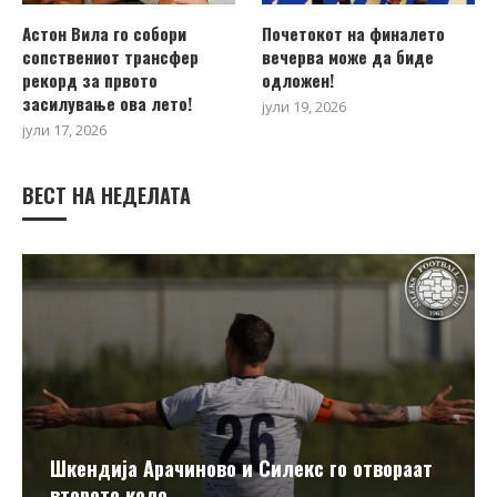
Астон Вила го собори
Почетокот на финалето
сопствениот трансфер
вечерва може да биде
рекорд за првото
одложен!
засилување ова лето!
јули 19, 2026
јули 17, 2026
ВЕСТ НА НЕДЕЛАТА
Шкендија Арачиново и Силекс го отвораат
второто коло...