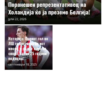
Поранешен репрезентативец на
Холандија ќе ја преземе Белгија!
јули 22, 2026
Историја: Првиот гол во
ЛШ го постигна во ист
месец и за ист клуб со
својот татко 25 години
подоцна!
септември 18, 2025