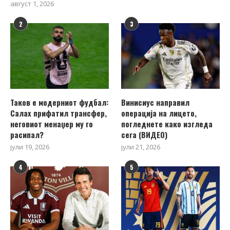
август 1, 2026
2
3
Таков е модерниот фудбал:
Винисиус направил
Салах прифатил трансфер,
операција на лицето,
неговиот менаџер му го
погледнете како изгледа
расипал?
сега (ВИДЕО)
јули 19, 2026
јули 21, 2026
4
5