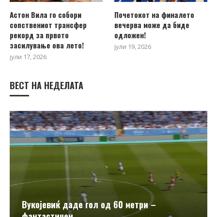
Астон Вила го собори
Почетокот на финалето
сопствениот трансфер
вечерва може да биде
рекорд за првото
одложен!
засилување ова лето!
јули 19, 2026
јули 17, 2026
ВЕСТ НА НЕДЕЛАТА
Вукојевиќ даде гол од 60 метри –
фантастичен...