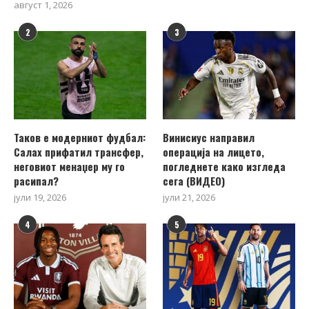
август 1, 2026
2
3
Таков е модерниот фудбал:
Винисиус направил
Салах прифатил трансфер,
операција на лицето,
неговиот менаџер му го
погледнете како изгледа
расипал?
сега (ВИДЕО)
јули 19, 2026
јули 21, 2026
4
5