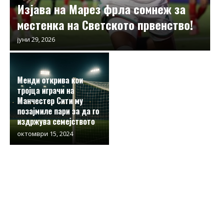
Изјава на Марез фрла сомнеж за
местенка на Светското првенство!
јуни 29, 2026
Менди открива кои
тројца играчи на
Манчестер Сити му
позајмиле пари за да го
издржува семејството
октомври 15, 2024