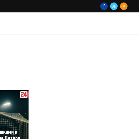
ашкими и
че Петров