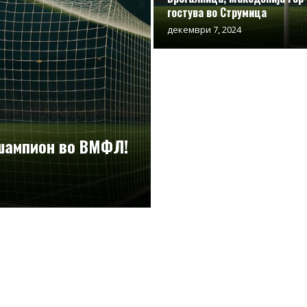
гостува во Струмица
декември 7, 2024
 шампион во ВМФЛ!