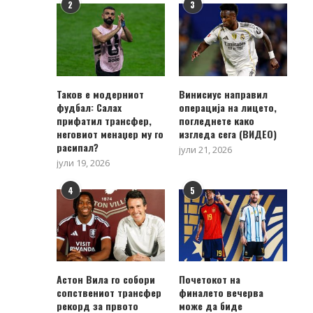
2
3
Таков е модерниот
Винисиус направил
фудбал: Салах
операција на лицето,
прифатил трансфер,
погледнете како
неговиот менаџер му го
изгледа сега (ВИДЕО)
расипал?
јули 21, 2026
јули 19, 2026
4
5
Астон Вила го собори
Почетокот на
сопствениот трансфер
финалето вечерва
рекорд за првото
може да биде