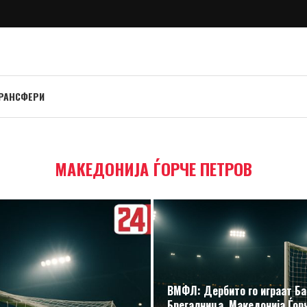
РАНСФЕРИ
МАКЕДОНИЈА ЃОРЧЕ ПЕТРОВ
ВМФЛ: Дербито го играат Б
Брегалница, Македонија Ѓор