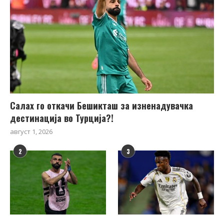
Салах го откачи Бешикташ за изненадувачка
дестинација во Турција?!
август 1, 2026
2
3