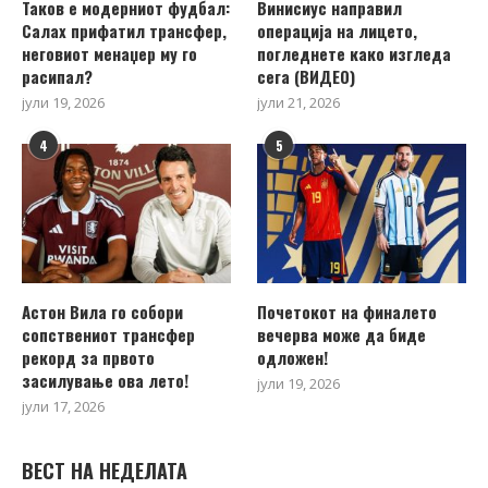
Таков е модерниот фудбал:
Винисиус направил
Салах прифатил трансфер,
операција на лицето,
неговиот менаџер му го
погледнете како изгледа
расипал?
сега (ВИДЕО)
јули 19, 2026
јули 21, 2026
4
5
Астон Вила го собори
Почетокот на финалето
сопствениот трансфер
вечерва може да биде
рекорд за првото
одложен!
засилување ова лето!
јули 19, 2026
јули 17, 2026
ВЕСТ НА НЕДЕЛАТА