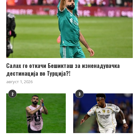
Салах го откачи Бешикташ за изненадувачка
дестинација во Турција?!
август 1, 2026
2
3