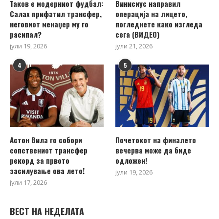
Таков е модерниот фудбал:
Винисиус направил
Салах прифатил трансфер,
операција на лицето,
неговиот менаџер му го
погледнете како изгледа
расипал?
сега (ВИДЕО)
јули 19, 2026
јули 21, 2026
4
5
Астон Вила го собори
Почетокот на финалето
сопствениот трансфер
вечерва може да биде
рекорд за првото
одложен!
засилување ова лето!
јули 19, 2026
јули 17, 2026
ВЕСТ НА НЕДЕЛАТА