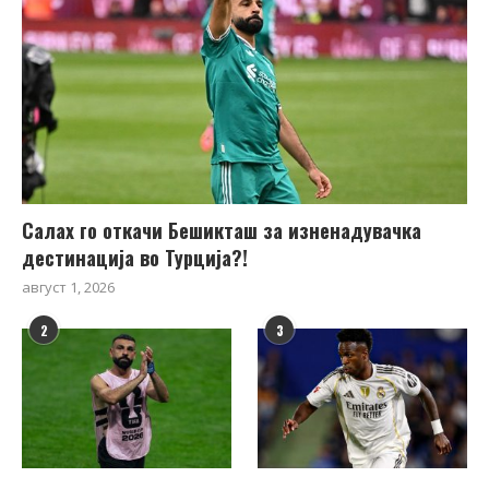
Салах го откачи Бешикташ за изненадувачка
дестинација во Турција?!
август 1, 2026
2
3