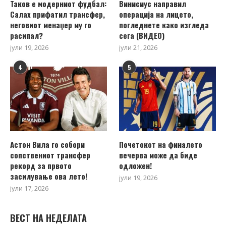
Таков е модерниот фудбал:
Винисиус направил
Салах прифатил трансфер,
операција на лицето,
неговиот менаџер му го
погледнете како изгледа
расипал?
сега (ВИДЕО)
јули 19, 2026
јули 21, 2026
4
5
Астон Вила го собори
Почетокот на финалето
сопствениот трансфер
вечерва може да биде
рекорд за првото
одложен!
засилување ова лето!
јули 19, 2026
јули 17, 2026
ВЕСТ НА НЕДЕЛАТА