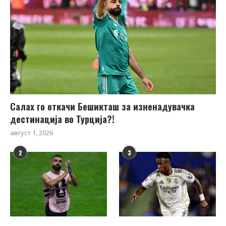
Салах го откачи Бешикташ за изненадувачка
дестинација во Турција?!
август 1, 2026
2
3