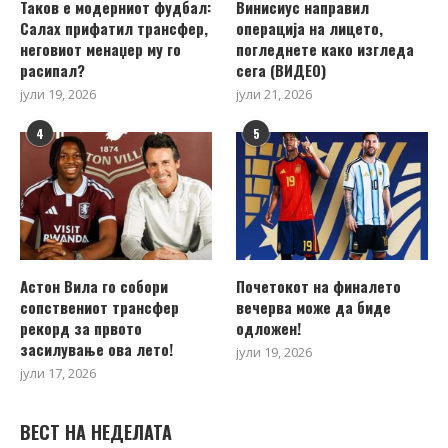
Таков е модерниот фудбал:
Винисиус направил
Салах прифатил трансфер,
операција на лицето,
неговиот менаџер му го
погледнете како изгледа
расипал?
сега (ВИДЕО)
јули 19, 2026
јули 21, 2026
4
5
Астон Вила го собори
Почетокот на финалето
сопствениот трансфер
вечерва може да биде
рекорд за првото
одложен!
засилување ова лето!
јули 19, 2026
јули 17, 2026
ВЕСТ НА НЕДЕЛАТА