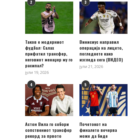
2
3
Таков е модерниот
Винисиус направил
фудбал: Салах
операција на лицето,
прифатил трансфер,
погледнете како
неговиот менаџер му го
изгледа сега (ВИДЕО)
расипал?
јули 21, 2026
јули 19, 2026
4
5
Астон Вила го собори
Почетокот на
сопствениот трансфер
финалето вечерва
рекорд за првото
може да биде