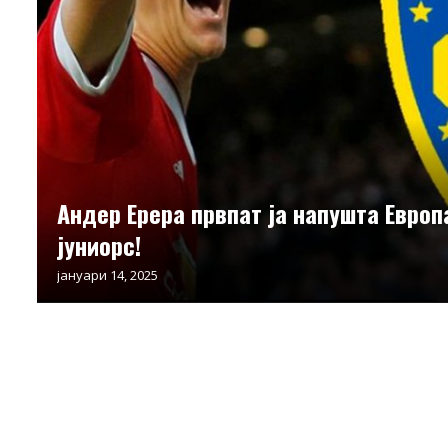
Андер Ерера првпат ја напушта Европа
јуниорс!
јануари 14, 2025